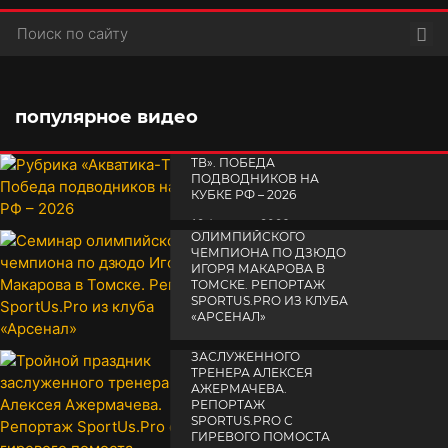
Пои
популярное видео
РУБРИКА «АКВАТИКА-
TВ». ПОБЕДА
ПОДВОДНИКОВ НА
КУБКЕ РФ – 2026
СЕМИНАР
19 февраля 2026
ОЛИМПИЙСКОГО
ЧЕМПИОНА ПО ДЗЮДО
ИГОРЯ МАКАРОВА В
ТОМСКЕ. РЕПОРТАЖ
SPORTUS.PRO ИЗ КЛУБА
«АРСЕНАЛ»
ТРОЙНОЙ ПРАЗДНИК
14 апреля 2025
ЗАСЛУЖЕННОГО
ТРЕНЕРА АЛЕКСЕЯ
АЖЕРМАЧЕВА.
РЕПОРТАЖ
SPORTUS.PRO С
ГИРЕВОГО ПОМОСТА