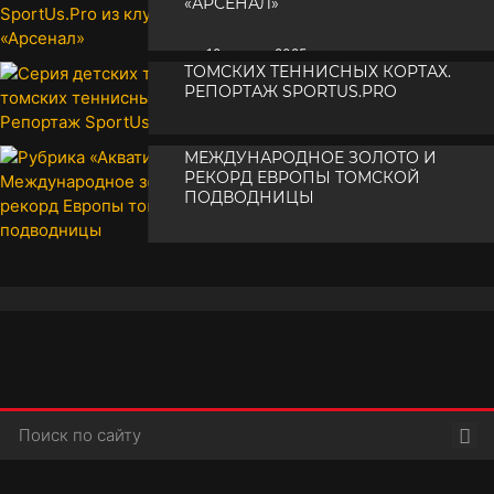
«АРСЕНАЛ»
•
СЕРИЯ ДЕТСКИХ ТУРНИРОВ НА
10 апреля 2025
ТОМСКИХ ТЕННИСНЫХ КОРТАХ.
РЕПОРТАЖ SPORTUS.PRO
РУБРИКА «АКВАТИКА-TВ».
•
06 апреля 2025
МЕЖДУНАРОДНОЕ ЗОЛОТО И
РЕКОРД ЕВРОПЫ ТОМСКОЙ
ПОДВОДНИЦЫ
•
03 апреля 2025
Пои