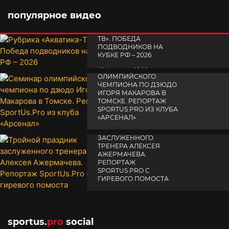
популярное видео
РУБРИКА «АКВАТИКА-
TВ». ПОБЕДА
ПОДВОДНИКОВ НА
КУБКЕ РФ – 2026
СЕМИНАР
19 февраля 2026
ОЛИМПИЙСКОГО
ЧЕМПИОНА ПО ДЗЮДО
ИГОРЯ МАКАРОВА В
ТОМСКЕ. РЕПОРТАЖ
SPORTUS.PRO ИЗ КЛУБА
«АРСЕНАЛ»
ТРОЙНОЙ ПРАЗДНИК
14 апреля 2025
ЗАСЛУЖЕННОГО
ТРЕНЕРА АЛЕКСЕЯ
АЖЕРМАЧЕВА.
РЕПОРТАЖ
SPORTUS.PRO С
ГИРЕВОГО ПОМОСТА
10 октября 2025
sportus.
pro
social