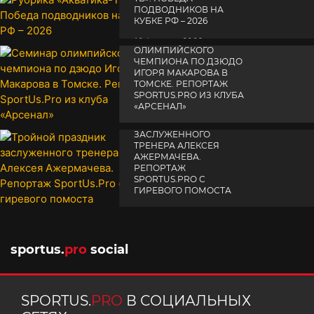
ПОДВОДНИКОВ НА
КУБКЕ РФ – 2026
СЕМИНАР
19 февраля 2026
ОЛИМПИЙСКОГО
ЧЕМПИОНА ПО ДЗЮДО
ИГОРЯ МАКАРОВА В
ТОМСКЕ. РЕПОРТАЖ
SPORTUS.PRO ИЗ КЛУБА
«АРСЕНАЛ»
ТРОЙНОЙ ПРАЗДНИК
14 апреля 2025
ЗАСЛУЖЕННОГО
ТРЕНЕРА АЛЕКСЕЯ
АЖЕРМАЧЕВА.
РЕПОРТАЖ
SPORTUS.PRO С
ГИРЕВОГО ПОМОСТА
10 октября 2025
sportus.
pro
social
SPORTUS.
PRO
В СОЦИАЛЬНЫХ