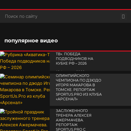
Пои
популярное видео
РУБРИКА «АКВАТИКА-
TВ». ПОБЕДА
ПОДВОДНИКОВ НА
КУБКЕ РФ – 2026
СЕМИНАР
19 февраля 2026
ОЛИМПИЙСКОГО
ЧЕМПИОНА ПО ДЗЮДО
ИГОРЯ МАКАРОВА В
ТОМСКЕ. РЕПОРТАЖ
SPORTUS.PRO ИЗ КЛУБА
«АРСЕНАЛ»
ТРОЙНОЙ ПРАЗДНИК
14 апреля 2025
ЗАСЛУЖЕННОГО
ТРЕНЕРА АЛЕКСЕЯ
АЖЕРМАЧЕВА.
РЕПОРТАЖ
SPORTUS.PRO С