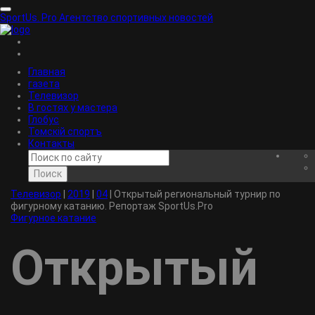
SportUs.
Pro
Агентство спортивных новостей
Главная
газета
Телевизор
В гостях у мастера
Глобус
Томскiй спортъ
Контакты
Поиск
Телевизор
|
2019
|
04
|
Открытый региональный турнир по
фигурному катанию. Репортаж SportUs.Pro
Фигурное катание
Открытый