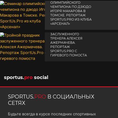
ОЛИМПИЙСКОГО
ЧЕМПИОНА ПО ДЗЮДО
ИГОРЯ МАКАРОВА В
ТОМСКЕ. РЕПОРТАЖ
SPORTUS.PRO ИЗ КЛУБА
«АРСЕНАЛ»
ТРОЙНОЙ ПРАЗДНИК
14 апреля 2025
ЗАСЛУЖЕННОГО
ТРЕНЕРА АЛЕКСЕЯ
АЖЕРМАЧЕВА.
РЕПОРТАЖ
SPORTUS.PRO С
ГИРЕВОГО ПОМОСТА
10 октября 2025
sportus.
pro
social
SPORTUS.
PRO
В СОЦИАЛЬНЫХ
СЕТЯХ
Будьте всегда в курсе последних спортивных