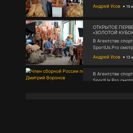
Андрей Усов
•
19 
ОТКРЫТОЕ ПЕРВ
«ЗОЛОТОЙ КУБО
В Агентстве спор
SportUs.Pro смотр
Андрей Усов
•
13 
ЧЛЕН СБОРНОЙ 
ВОРОНОВ
В Агентстве спор
SportUs.Pro смотр
Андрей Усов
•
02 