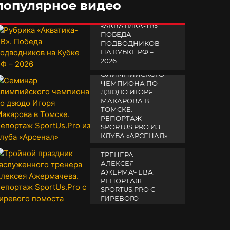
популярное видео
РУБРИКА
«АКВАТИКА-TВ».
ПОБЕДА
ПОДВОДНИКОВ
НА КУБКЕ РФ –
2026
СЕМИНАР
ОЛИМПИЙСКОГО
19 февраля 2026
ЧЕМПИОНА ПО
ДЗЮДО ИГОРЯ
МАКАРОВА В
ТОМСКЕ.
РЕПОРТАЖ
SPORTUS.PRO ИЗ
ТРОЙНОЙ
КЛУБА «АРСЕНАЛ»
ПРАЗДНИК
ЗАСЛУЖЕННОГО
14 апреля 2025
ТРЕНЕРА
АЛЕКСЕЯ
АЖЕРМАЧЕВА.
РЕПОРТАЖ
SPORTUS.PRO С
ГИРЕВОГО
ПОМОСТА
10 октября 2025