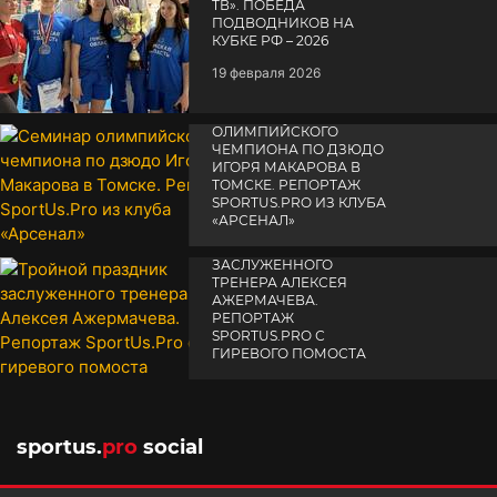
TВ». ПОБЕДА
ПОДВОДНИКОВ НА
КУБКЕ РФ – 2026
19 февраля 2026
СЕМИНАР
ОЛИМПИЙСКОГО
ЧЕМПИОНА ПО ДЗЮДО
ИГОРЯ МАКАРОВА В
ТОМСКЕ. РЕПОРТАЖ
SPORTUS.PRO ИЗ КЛУБА
«АРСЕНАЛ»
ТРОЙНОЙ ПРАЗДНИК
14 апреля 2025
ЗАСЛУЖЕННОГО
ТРЕНЕРА АЛЕКСЕЯ
АЖЕРМАЧЕВА.
РЕПОРТАЖ
SPORTUS.PRO С
ГИРЕВОГО ПОМОСТА
10 октября 2025
sportus.
pro
social