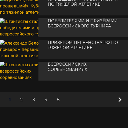
ПО ТЯЖЕЛОЙ АТЛЕТИКЕ
ШТАНГИСТЫ СТАЛИ
•
02 января 2024
ПОБЕДИТЕЛЯМИ И ПРИЗЁРАМИ
ВСЕРОССИЙСКОГО ТУРНИРА
АЛЕКСАНДР БЕЛОУС СТАЛ
•
28 ноября 2023
ПРИЗЕРОМ ПЕРВЕНСТВА РФ ПО
ТЯЖЕЛОЙ АТЛЕТИКЕ
ШТАНГИСТЫ ОТЛИЧИЛИСЬ НА
•
19 ноября 2023
ВСЕРОССИЙСКИХ
СОРЕВНОВАНИЯХ
•
31 октября 2023
1
2
3
4
5