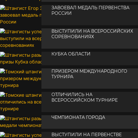
ШТАНГИСТ ЕГОР ЗАЛЫГИН
•
29 апреля 2025
ЗАВОЕВАЛ МЕДАЛЬ ПЕРВЕНСТВА
РОССИИ
ШТАНГИСТЫ УСПЕШНО
•
03 апреля 2025
ВЫСТУПИЛИ НА ВСЕРОССИЙСКИХ
СОРЕВНОВАНИЯХ
ШТАНГИСТЫ РАЗЫГРАЛИ ПРИЗЫ
•
19 марта 2025
КУБКА ОБЛАСТИ
ТОМСКИЙ ШТАНГИСТ СТАЛ
•
23 декабря 2024
ПРИЗЕРОМ МЕЖДУНАРОДНОГО
ТУРНИРА
ТОМСКИЕ ШТАНГИСТЫ
•
03 декабря 2024
ОТЛИЧИЛИСЬ НА
ВСЕРОССИЙСКОМ ТУРНИРЕ
ШТАНГИСТЫ РАЗЫГРАЛИ МЕДАЛИ
•
06 ноября 2024
ЧЕМПИОНАТА ГОРОДА
ШТАНГИСТЫ УСПЕШНО
•
22 октября 2024
ВЫСТУПИЛИ НА ПЕРВЕНСТВЕ