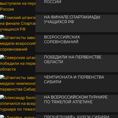
РОССИИ
ТОМСКИЙ ШТАНГИСТ ВЫСТУПИТ
•
15 октября 2024
НА ФИНАЛЕ СПАРТАКИАДЫ
УЧАЩИХСЯ РФ
ШТАНГИСТЫ ЗАВОЕВАЛИ МЕДАЛИ
•
21 августа 2024
ВСЕРОССИЙСКИХ
СОРЕВНОВАНИЙ
СЕВЕРСКИЕ ШТАНГИСТЫ
•
16 августа 2024
ПОБЕДИЛИ НА ПЕРВЕНСТВЕ
ОБЛАСТИ
ШТАНГИСТЫ ЗАВОЕВАЛИ МЕДАЛИ
•
10 мая 2024
ЧЕМПИОНАТА И ПЕРВЕНСТВА
СИБИРИ
АЛЕКСАНДР БЕЛОУС ОТЛИЧИЛСЯ
•
03 мая 2024
НА ВСЕРОССИЙСКОМ ТУРНИРЕ
ПО ТЯЖЕЛОЙ АТЛЕТИКЕ
«ДАВАЙТЕ, ВСПОМНИМ ГОД
•
04 марта 2024
ПРОШЕДШИЙ!». КУБОК СИБИРИ