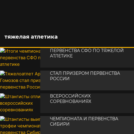
тяжелая атлетика
ИТОГИ ЧЕМПИОНАТА И
ПЕРВЕНСТВА СФО ПО ТЯЖЕЛОЙ
АТЛЕТИКЕ
ТЯЖЕЛОАТЛЕТ АРТЁМ ГОМОЗОВ
•
30 апреля 2026
СТАЛ ПРИЗЕРОМ ПЕРВЕНСТВА
РОССИИ
ШТАНГИСТЫ ОТЛИЧИЛИСЬ НА
•
01 апреля 2026
ВСЕРОССИЙСКИХ
СОРЕВНОВАНИЯХ
ШТАНГИСТЫ ВЫИГРАЛИ ТРОФЕИ
•
07 августа 2025
ЧЕМПИОНАТА И ПЕРВЕНСТВА
СИБИРИ