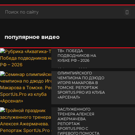
Пои
популярное видео
РУБРИКА «АКВАТИКА-
TВ». ПОБЕДА
ПОДВОДНИКОВ НА
КУБКЕ РФ – 2026
СЕМИНАР
19 февраля 2026
ОЛИМПИЙСКОГО
ЧЕМПИОНА ПО ДЗЮДО
ИГОРЯ МАКАРОВА В
ТОМСКЕ. РЕПОРТАЖ
SPORTUS.PRO ИЗ КЛУБА
«АРСЕНАЛ»
ТРОЙНОЙ ПРАЗДНИК
14 апреля 2025
ЗАСЛУЖЕННОГО
ТРЕНЕРА АЛЕКСЕЯ
АЖЕРМАЧЕВА.
РЕПОРТАЖ
SPORTUS.PRO С
ГИРЕВОГО ПОМОСТА