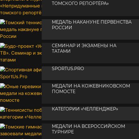
ТОМСКОГО РЕПОРТЁРА»
ТОМСКИЙ ТЕННИСИСТ ВЗЯЛ
•
23 июня 2026
МЕДАЛЬ НАКАНУНЕ ПЕРВЕНСТВА
РОССИИ
БУДО-ПРОЕКТ «УНИВЕРСАЛ-ТВ».
•
22 июня 2026
СЕМИНАР И ЭКЗАМЕНЫ НА
ТАТАМИ
СПОРТИВНАЯ АФИША ОТ
•
21 июня 2026
SPORTUS.PRO
ЮНЫЕ ГИРЕВИКИ РАЗЫГРАЛИ
•
20 июня 2026
МЕДАЛИ НА КОЖЕВНИКОВСКОМ
ПОМОСТЕ
ТЕННИСИСТЫ ПОБОРОЛИСЬ В
•
19 июня 2026
КАТЕГОРИИ «ЧЕЛЛЕНДЖЕР»
ТОМСКИЕ ГИМНАСТЫ ЗАВОЕВАЛИ
•
19 июня 2026
МЕДАЛИ НА ВСЕРОССИЙСКОМ
ТУРНИРЕ