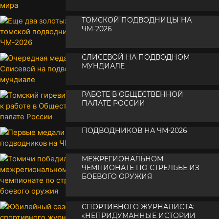
ЕЩЕ ДВА ЗОЛОТЫХ ТРОФЕЯ
•
28 июня 2026
ТОМСКОЙ ПОДВОДНИЦЫ НА
ЧМ-2026
ОЧЕРЕДНАЯ МЕДАЛЬ ДИАНЫ
•
27 июня 2026
СЛИСЕВОЙ НА ПОДВОДНОМ
МУНДИАЛЕ
ТОМСКИЙ ГИРЕВИК ПРИСТУПИЛ К
•
26 июня 2026
РАБОТЕ В ОБЩЕСТВЕННОЙ
ПАЛАТЕ РОССИИ
ПЕРВЫЕ МЕДАЛИ ТОМСКИХ
•
25 июня 2026
ПОДВОДНИКОВ НА ЧМ-2026
ТОМИЧИ ПОБЕДИЛИ НА
•
25 июня 2026
МЕЖРЕГИОНАЛЬНОМ
ЧЕМПИОНАТЕ ПО СТРЕЛЬБЕ ИЗ
БОЕВОГО ОРУЖИЯ
•
ЮБИЛЕЙНЫЙ СЕЗОН
24 июня 2026
СПОРТИВНОГО ЖУРНАЛИСТА:
«НЕПРИДУМАННЫЕ ИСТОРИИ