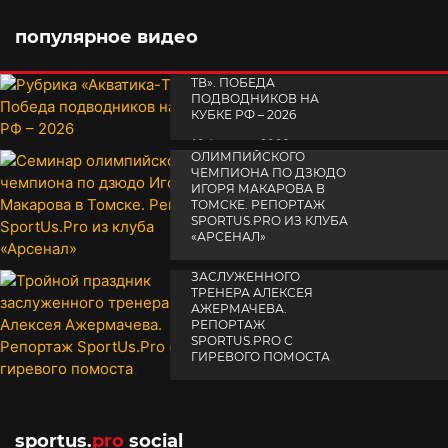
популярное видео
РУБРИКА «АКВАТИКА-
TВ». ПОБЕДА
ПОДВОДНИКОВ НА
КУБКЕ РФ – 2026
СЕМИНАР
19 февраля 2026
ОЛИМПИЙСКОГО
ЧЕМПИОНА ПО ДЗЮДО
ИГОРЯ МАКАРОВА В
ТОМСКЕ. РЕПОРТАЖ
SPORTUS.PRO ИЗ КЛУБА
«АРСЕНАЛ»
ТРОЙНОЙ ПРАЗДНИК
14 апреля 2025
ЗАСЛУЖЕННОГО
ТРЕНЕРА АЛЕКСЕЯ
АЖЕРМАЧЕВА.
РЕПОРТАЖ
SPORTUS.PRO С
ГИРЕВОГО ПОМОСТА
10 октября 2025
sportus.
pro
social