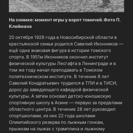
На снимке: момент игры у ворот томичей. Фото П.
Клеймана
20 октября 1928 года
в Новосибирской области в
крестьянской семье родился Савелий Иконников —
ещё одна знаковая фигура в истории томского
спорта. В 1951м Иконников окончил институт
физической культуры Лесгафта в Ленинграде и в
том же году начал преподавать в Томском
политехническом институте. В течение 8 лет
Савелий Кондратьевич трудился в ТПИ и в ТИСИ,
дорос до заведующего кафедрой физической
культуры. А затем основал детско-юношескую
спортивную школу в Асине — первую за пределами
областного центра. В течение 28 лет руководил
спортшколами, из них 22 года школами
Олимпийского резерва по лыжным гонкам,
прыжкам на лыжах с трамплина и лыжному