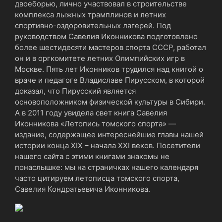
двоеборью, лично участвовал в строительстве
комплекса лыжных трамплинов и летних
спортивно-оздоровительных лагерей. Под
руководством Савелия Иконникова подготовлено
более шестидесяти мастеров спорта СССР, работал
он и в оргкомитете летних Олимпийских игр в
Москве. Пять лет Иконников трудился над книгой о
враче и педагоге Владиславе Пирусском, в которой
доказал, что Пирусский является
основоположником физической культуры в Сибири.
А в 2011 году увидела свет книга Савелия
Иконникова «Летопись томского спорта» —
издание, содержащее интереснейшие главы нашей
истории конца XIX – начала XXI веков. Посетители
нашего сайта с этими книгами знакомы не
понаслышке: мы на страничках нашего календаря
часто цитируем летописца томского спорта,
Савелия Кондратьевича Иконникова.