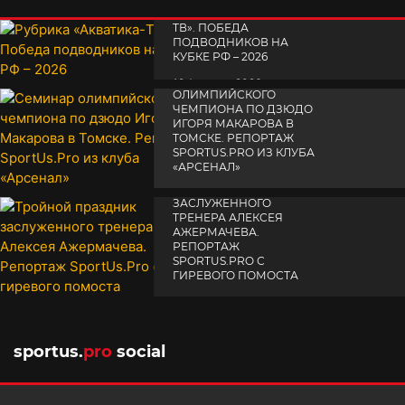
РУБРИКА «АКВАТИКА-
TВ». ПОБЕДА
ПОДВОДНИКОВ НА
КУБКЕ РФ – 2026
СЕМИНАР
19 февраля 2026
ОЛИМПИЙСКОГО
ЧЕМПИОНА ПО ДЗЮДО
ИГОРЯ МАКАРОВА В
ТОМСКЕ. РЕПОРТАЖ
SPORTUS.PRO ИЗ КЛУБА
«АРСЕНАЛ»
ТРОЙНОЙ ПРАЗДНИК
14 апреля 2025
ЗАСЛУЖЕННОГО
ТРЕНЕРА АЛЕКСЕЯ
АЖЕРМАЧЕВА.
РЕПОРТАЖ
SPORTUS.PRO С
ГИРЕВОГО ПОМОСТА
10 октября 2025
sportus.
pro
social