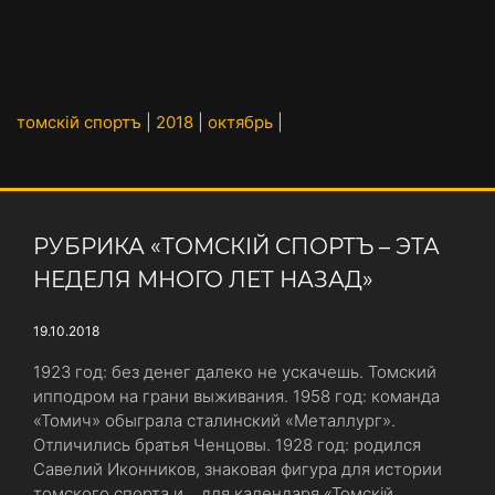
томскiй спортъ
|
2018
|
октябрь
|
РУБРИКА «ТОМСКIЙ СПОРТЪ – ЭТА
НЕДЕЛЯ МНОГО ЛЕТ НАЗАД»
19.10.2018
1923 год: без денег далеко не ускачешь. Томский
ипподром на грани выживания. 1958 год: команда
«Томич» обыграла сталинский «Металлург».
Отличились братья Ченцовы. 1928 год: родился
Савелий Иконников, знаковая фигура для истории
томского спорта и… для календаря «Томскiй