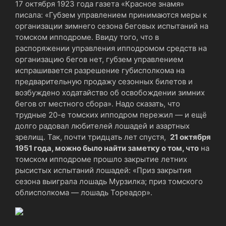
17 октября 1923 года газета «Красное знамя»
писала: «Губзем управлением принимаются меры к
организации зимнего сезона беговых испытаний на
томском ипподроме. Ввиду того, что в
распоряжении управления ипподромом средств на
организацию бегов нет, губзем управлением
испрашивается разрешение губисполкома на
предварительную продажу сезонных билетов и
возбуждено ходатайство об освобождении зимних
бегов от местного сбора». Надо сказать, что
трудные 20-е томских ипподром пережил — и ещё
долго радовал любителей лошадей и азартных
зрелищ. Так, почти тридцать лет спустя,
21 октября
1951 года,
можно было найти заметку о том, что
на
томском ипподроме прошло закрытие летних
рысистых испытаний лошадей: «Приз закрытия
сезона выиграла лошадь Мурзилка; приз томского
облисполкома — лошадь Тореадор».