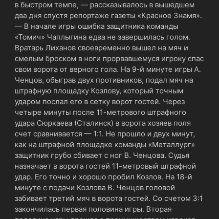
в быстром темпе, — рассказывалось в вышедшем
два дня спустя репортаже газеты «Красное Знамя».
— В начале игры ошибка защитника команды
«Томич» Чаплыгина едва не завершилась голом.
Вратарь Лиханов своевременно вышел на мяч и
смелым броском в ноги прорвавшемуся игроку спас
свои ворота от верного гола. На 9-й минуте игры А.
Ченцов, обыграв двух противников, подал мяч на
штрафную площадку Козлову, который точным
ударом послал его в сетку ворот гостей. Через
четыре минуты после 11-метрового штрафного
удара Сюркаева (Сталинск) в ворота хозяев поля
счет сравнивается — 1:1. Не прошло и двух минут,
как на штрафной площадке команды «Металлург»
защитник грубо сбивает с ног В. Ченцова. Судья
назначает в ворота гостей 11-метровый штрафной
удар. Его точно и хорошо пробил Козлов. На 18-й
минуте с подачи Козлова В. Ченцов головой
забивает третий мяч в ворота гостей. Со счетом 3:1
закончилась первая половина игры. Вторая