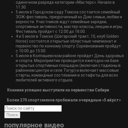
одиночном разряде категории «Мастерс». Начало в
11:30.
5 июля в Городском саду Томска состоится семейный
ЗОЖ-фестиваль, приуроченный ко Дню семьи, любви и
верности. Участников ждут семейные зарядки,
спортивные активности, мастер-классы, лекции и игры.
Фестиваль пройдет с 12.00 до 18.00.
4 и 5 июля в Томске (Шегарский тракт, 10, клуб Golden
Horse) состоятся открытые областные чемпионат и
первенство по конному спорту. Соревнования пройдут
с 10:00 до 15:00.
5 июля в Колпашевском районе пройдет День здоровья
и спорта. Мероприятие проводится ежегодно на базе
открытых спортивных площадок (включая стадионы в
районном центре и селе Тогур) и включает массовые
старты, командные состязания и эстафеты для всех
любителей активного отдыха.
Конники успешно выступили на первенстве Сибири
Более 270 спортсменов пробежали очередные «5 вёрст»
Поиск
популярное видео