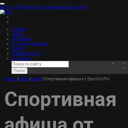
SportUs.
Pro
Агентство спортивных новостей
Главная
газета
Телевизор
В гостях у мастера
Глобус
Томскiй спортъ
Контакты
Поиск
газета
|
2026
|
Июль
|
Спортивная афиша от SportUs.Pro
Спортивная
афиша от