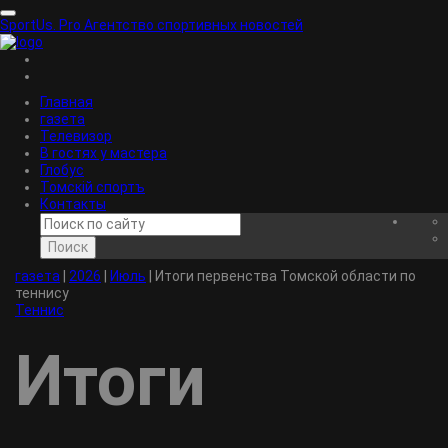
SportUs.
Pro
Агентство спортивных новостей
Главная
газета
Телевизор
В гостях у мастера
Глобус
Томскiй спортъ
Контакты
Поиск
газета
|
2026
|
Июль
|
Итоги первенства Томской области по
теннису
Теннис
Итоги