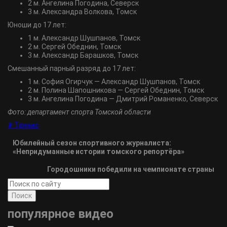
2 м. Ангелина Погодина, Северск
3 м. Александра Волкова, Томск
Юноши до 17 лет:
1 м. Александр Шушпанов, Томск
2 м. Сергей Обеднин, Томск
3 м. Александр Барашков, Томск
Смешанный парный разряд до 17 лет:
1 м. София Огирчук — Александр Шушпанов, Томск
2 м. Полина Шапошникова — Сергей Обеднин, Томск
3 м. Ангелина Погодина — Дмитрий Романенко, Северск
Фото: департамент спорта Томской области
# Теннис
Юбилейный сезон спортивного журналиста:
«Непридуманные истории томского репортёра»
Городошники победили на чемпионате страны
Поиск
популярное видео