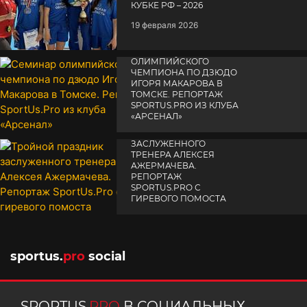
КУБКЕ РФ – 2026
19 февраля 2026
СЕМИНАР
ОЛИМПИЙСКОГО
ЧЕМПИОНА ПО ДЗЮДО
ИГОРЯ МАКАРОВА В
ТОМСКЕ. РЕПОРТАЖ
SPORTUS.PRO ИЗ КЛУБА
«АРСЕНАЛ»
ТРОЙНОЙ ПРАЗДНИК
14 апреля 2025
ЗАСЛУЖЕННОГО
ТРЕНЕРА АЛЕКСЕЯ
АЖЕРМАЧЕВА.
РЕПОРТАЖ
SPORTUS.PRO С
ГИРЕВОГО ПОМОСТА
10 октября 2025
sportus.
pro
social
SPORTUS.
PRO
В СОЦИАЛЬНЫХ