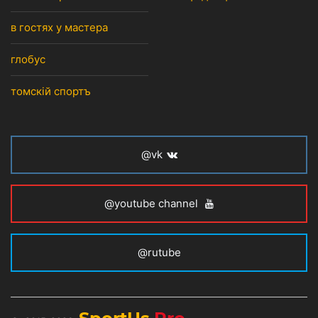
в гостях у мастера
глобус
томскiй спортъ
@vk
@youtube channel
@rutube