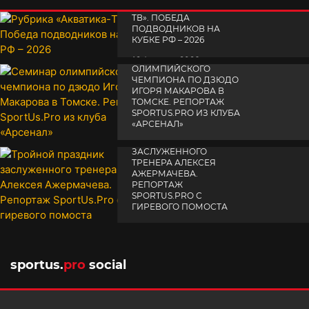
РУБРИКА «АКВАТИКА-
TВ». ПОБЕДА
ПОДВОДНИКОВ НА
КУБКЕ РФ – 2026
СЕМИНАР
19 февраля 2026
ОЛИМПИЙСКОГО
ЧЕМПИОНА ПО ДЗЮДО
ИГОРЯ МАКАРОВА В
ТОМСКЕ. РЕПОРТАЖ
SPORTUS.PRO ИЗ КЛУБА
«АРСЕНАЛ»
ТРОЙНОЙ ПРАЗДНИК
14 апреля 2025
ЗАСЛУЖЕННОГО
ТРЕНЕРА АЛЕКСЕЯ
АЖЕРМАЧЕВА.
РЕПОРТАЖ
SPORTUS.PRO С
ГИРЕВОГО ПОМОСТА
10 октября 2025
sportus.
pro
social