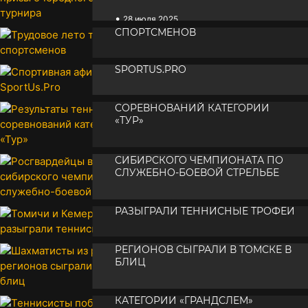
•
ТРУДОВОЕ ЛЕТО ТОМСКИХ
28 июля 2025
СПОРТСМЕНОВ
СПОРТИВНАЯ АФИША ОТ
•
27 июля 2025
SPORTUS.PRO
РЕЗУЛЬТАТЫ ТЕННИСНЫХ
•
25 июля 2025
СОРЕВНОВАНИЙ КАТЕГОРИИ
«ТУР»
РОСГВАРДЕЙЦЫ ВЗЯЛИ ПРИЗЫ
•
25 июля 2025
СИБИРСКОГО ЧЕМПИОНАТА ПО
СЛУЖЕБНО-БОЕВОЙ СТРЕЛЬБЕ
ТОМИЧИ И КЕМЕРОВЧАНЕ
•
24 июля 2025
РАЗЫГРАЛИ ТЕННИСНЫЕ ТРОФЕИ
ШАХМАТИСТЫ ИЗ РАЗНЫХ
•
23 июля 2025
РЕГИОНОВ СЫГРАЛИ В ТОМСКЕ В
БЛИЦ
ТЕННИСИСТЫ ПОБОРОЛИСЬ В
•
22 июля 2025
КАТЕГОРИИ «ГРАНДСЛЕМ»