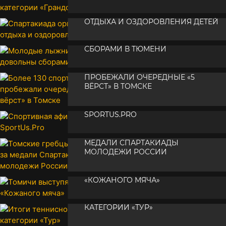
СПАРТАКИАДА ОРГАНИЗАЦИЙ
•
21 июля 2025
ОТДЫХА И ОЗДОРОВЛЕНИЯ ДЕТЕЙ
МОЛОДЫЕ ЛЫЖНИКИ ДОВОЛЬНЫ
•
21 июля 2025
СБОРАМИ В ТЮМЕНИ
БОЛЕЕ 130 СПОРТСМЕНОВ
•
21 июля 2025
ПРОБЕЖАЛИ ОЧЕРЕДНЫЕ «5
ВЁРСТ» В ТОМСКЕ
СПОРТИВНАЯ АФИША ОТ
•
20 июля 2025
SPORTUS.PRO
ТОМСКИЕ ГРЕБЦЫ ПОБОРЮТСЯ ЗА
•
19 июля 2025
МЕДАЛИ СПАРТАКИАДЫ
МОЛОДЕЖИ РОССИИ
ТОМИЧИ ВЫСТУПЯТ В ФИНАЛЕ
•
18 июля 2025
«КОЖАНОГО МЯЧА»
ИТОГИ ТЕННИСНОГО ТУРНИРА
•
17 июля 2025
КАТЕГОРИИ «ТУР»