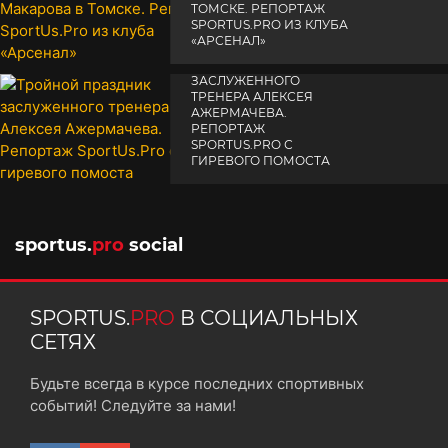
ТОМСКЕ. РЕПОРТАЖ
SPORTUS.PRO ИЗ КЛУБА
«АРСЕНАЛ»
ТРОЙНОЙ ПРАЗДНИК
14 апреля 2025
ЗАСЛУЖЕННОГО
ТРЕНЕРА АЛЕКСЕЯ
АЖЕРМАЧЕВА.
РЕПОРТАЖ
SPORTUS.PRO С
ГИРЕВОГО ПОМОСТА
10 октября 2025
sportus.
pro
social
SPORTUS.
PRO
В СОЦИАЛЬНЫХ
СЕТЯХ
Будьте всегда в курсе последних спортивных
событий! Следуйте за нами!