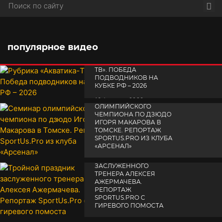
Пои
популярное видео
РУБРИКА «АКВАТИКА-
TВ». ПОБЕДА
ПОДВОДНИКОВ НА
КУБКЕ РФ – 2026
СЕМИНАР
19 февраля 2026
ОЛИМПИЙСКОГО
ЧЕМПИОНА ПО ДЗЮДО
ИГОРЯ МАКАРОВА В
ТОМСКЕ. РЕПОРТАЖ
SPORTUS.PRO ИЗ КЛУБА
«АРСЕНАЛ»
ТРОЙНОЙ ПРАЗДНИК
14 апреля 2025
ЗАСЛУЖЕННОГО
ТРЕНЕРА АЛЕКСЕЯ
АЖЕРМАЧЕВА.
РЕПОРТАЖ
SPORTUS.PRO С
ГИРЕВОГО ПОМОСТА
10 октября 2025