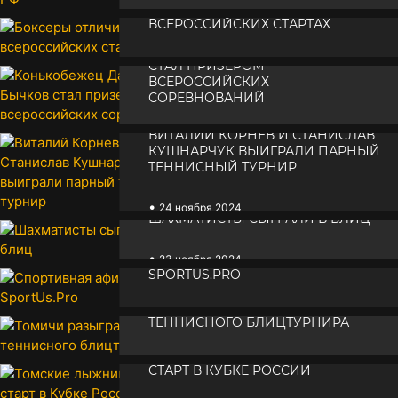
БОКСЕРЫ ОТЛИЧИЛИСЬ НА
•
25 ноября 2024
ВСЕРОССИЙСКИХ СТАРТАХ
КОНЬКОБЕЖЕЦ ДАНИИЛ БЫЧКОВ
•
СТАЛ ПРИЗЕРОМ
25 ноября 2024
ВСЕРОССИЙСКИХ
СОРЕВНОВАНИЙ
ВИТАЛИЙ КОРНЕВ И СТАНИСЛАВ
•
25 ноября 2024
КУШНАРЧУК ВЫИГРАЛИ ПАРНЫЙ
ТЕННИСНЫЙ ТУРНИР
•
24 ноября 2024
ШАХМАТИСТЫ СЫГРАЛИ В БЛИЦ
•
СПОРТИВНАЯ АФИША ОТ
23 ноября 2024
SPORTUS.PRO
ТОМИЧИ РАЗЫГРАЛИ ПРИЗЫ
•
22 ноября 2024
ТЕННИСНОГО БЛИЦТУРНИРА
ТОМСКИЕ ЛЫЖНИКИ ПРИМУТ
•
21 ноября 2024
СТАРТ В КУБКЕ РОССИИ