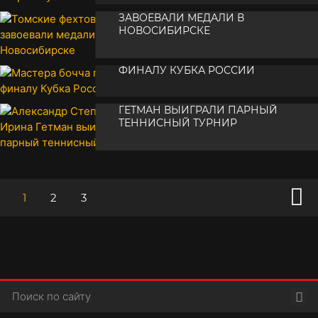
ТОМСКИЕ ФЕХТОВАЛЬЩИКИ
•
21 ноября 2024
ЗАВОЕВАЛИ МЕДАЛИ В
НОВОСИБИРСКЕ
МАСТЕРА БОЧЧА ГОТОВЯТСЯ К
•
20 ноября 2024
ФИНАЛУ КУБКА РОССИИ
АЛЕКСАНДР СТЕПАНОВ И ИРИНА
•
20 ноября 2024
ГЕТМАН ВЫИГРАЛИ ПАРНЫЙ
ТЕННИСНЫЙ ТУРНИР
•
19 ноября 2024
1
2
3
Пои