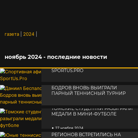
газета
|
2024
|
ноябрь 2024 - последние новости
СПОРТИВНАЯ АФИША ОТ
SPORTUS.PRO
ДАНИИЛ БЕСПАЛОВ И КИРИЛЛ
•
29 ноября 2024
БОДРОВ ВНОВЬ ВЫИГРАЛИ
ПАРНЫЙ ТЕННИСНЫЙ ТУРНИР
•
28 ноября 2024
ТОМСКИЕ СТУДЕНТКИ РАЗЫГРАЛИ
МЕДАЛИ В МИНИ-ФУТБОЛЕ
•
27 ноября 2024
ЮНЫЕ ТЕННИСИСТЫ ИЗ РАЗНЫХ
РЕГИОНОВ ВСТРЕТИЛИСЬ НА