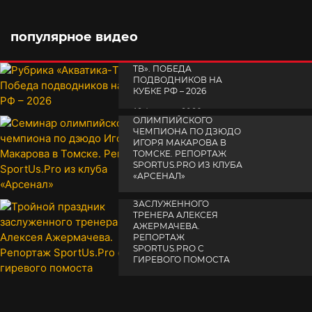
популярное видео
РУБРИКА «АКВАТИКА-
TВ». ПОБЕДА
ПОДВОДНИКОВ НА
КУБКЕ РФ – 2026
СЕМИНАР
19 февраля 2026
ОЛИМПИЙСКОГО
ЧЕМПИОНА ПО ДЗЮДО
ИГОРЯ МАКАРОВА В
ТОМСКЕ. РЕПОРТАЖ
SPORTUS.PRO ИЗ КЛУБА
«АРСЕНАЛ»
ТРОЙНОЙ ПРАЗДНИК
14 апреля 2025
ЗАСЛУЖЕННОГО
ТРЕНЕРА АЛЕКСЕЯ
АЖЕРМАЧЕВА.
РЕПОРТАЖ
SPORTUS.PRO С
ГИРЕВОГО ПОМОСТА
10 октября 2025