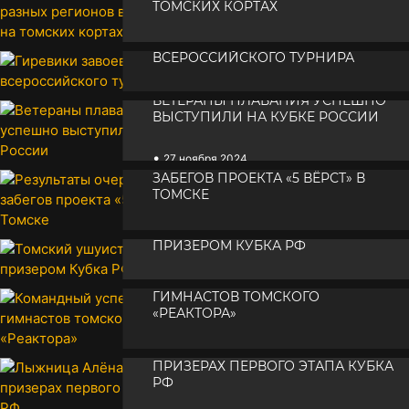
ТОМСКИХ КОРТАХ
ГИРЕВИКИ ЗАВОЕВАЛИ ТРОФЕИ
•
27 ноября 2024
ВСЕРОССИЙСКОГО ТУРНИРА
•
ВЕТЕРАНЫ ПЛАВАНИЯ УСПЕШНО
27 ноября 2024
ВЫСТУПИЛИ НА КУБКЕ РОССИИ
•
27 ноября 2024
РЕЗУЛЬТАТЫ ОЧЕРЕДНЫХ
ЗАБЕГОВ ПРОЕКТА «5 ВЁРСТ» В
ТОМСКЕ
ТОМСКИЙ УШУИСТ СТАЛ
•
26 ноября 2024
ПРИЗЕРОМ КУБКА РФ
КОМАНДНЫЙ УСПЕХ ЮНЫХ
•
26 ноября 2024
ГИМНАСТОВ ТОМСКОГО
«РЕАКТОРА»
ЛЫЖНИЦА АЛЁНА БАРАНОВА В
•
25 ноября 2024
ПРИЗЕРАХ ПЕРВОГО ЭТАПА КУБКА
РФ