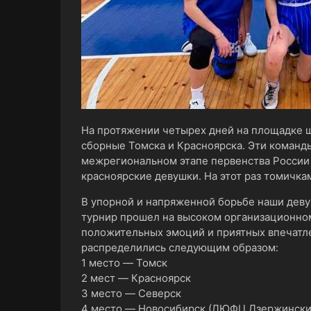
На протяжении четырех дней на площадке ш
сборные Томска и Красноярска. Эти команд
межрегиональном этапе первенства России 
красноярские девушки. На этот раз томичкам
В упорной и напряженной борьбе наши деву
турнир прошел на высоком организационном
положительных эмоций и приятных впечатле
распределились следующим образом:
1 место ― Томск
2 мест ― Красноярск
3 место ― Северск
4 место ― Новосибирск (ДЮФЦ Дзержински