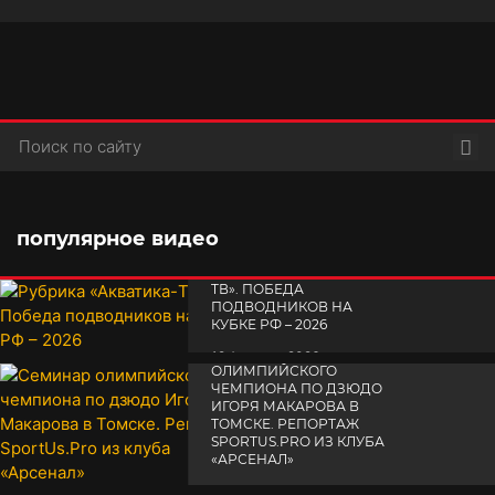
Пои
популярное видео
РУБРИКА «АКВАТИКА-
TВ». ПОБЕДА
ПОДВОДНИКОВ НА
КУБКЕ РФ – 2026
СЕМИНАР
19 февраля 2026
ОЛИМПИЙСКОГО
ЧЕМПИОНА ПО ДЗЮДО
ИГОРЯ МАКАРОВА В
ТОМСКЕ. РЕПОРТАЖ
SPORTUS.PRO ИЗ КЛУБА
«АРСЕНАЛ»
ТРОЙНОЙ ПРАЗДНИК
14 апреля 2025