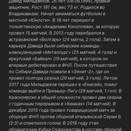
Давид Мильдзихов. 26 лет (08.06.1994), правый
защитник. Рост 181 см, вес 73 кг. Родился во
Владикавказе. Начал заниматься футболом в
местной «Юности». В 18 лет перешел в
тольяттинскую «Академию Коноплева», за которую
провел 15 матчей. В 2013 году перебрался в
астраханский «Волгарь» (24 матча, 2 гола). Затем в
карьере Давида были сибирские команды -
новокузнецкий «Металлург» (25 матчей, 4 гола) и
иркутский «Байкал» (19 матчей), в котором он
впервые дебютировал в ФНЛ. После путешествия
по Сибири Давида позвали в «Зенит-2», где он
провел полтора сезона (29 матчей, 3 гола). Летом
2017 года Мильдзихов перешел в «Енисей», помог
команде выйти в Премьер-Лигу (29 матчей, 1 гол). В
Красноярске в общей сложности провел два сезона
с годичным перерывом в «Химках» (14 матчей).
В
декабре 2015 года провел товарищеский матч за
сборную ФНЛ против сборной итальянской Серии Б
(2:3) и отметился голом.
В 2016 году стал
обладателем Кубка Содружества в составе сборной