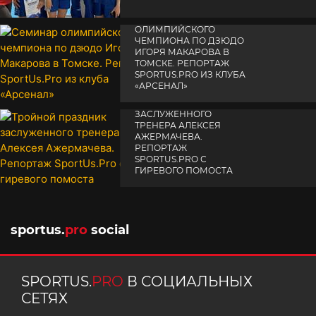
СЕМИНАР
ОЛИМПИЙСКОГО
ЧЕМПИОНА ПО ДЗЮДО
ИГОРЯ МАКАРОВА В
ТОМСКЕ. РЕПОРТАЖ
SPORTUS.PRO ИЗ КЛУБА
«АРСЕНАЛ»
ТРОЙНОЙ ПРАЗДНИК
14 апреля 2025
ЗАСЛУЖЕННОГО
ТРЕНЕРА АЛЕКСЕЯ
АЖЕРМАЧЕВА.
РЕПОРТАЖ
SPORTUS.PRO С
ГИРЕВОГО ПОМОСТА
10 октября 2025
sportus.
pro
social
SPORTUS.
PRO
В СОЦИАЛЬНЫХ
СЕТЯХ