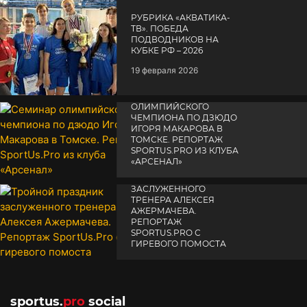
РУБРИКА «АКВАТИКА-
TВ». ПОБЕДА
ПОДВОДНИКОВ НА
КУБКЕ РФ – 2026
19 февраля 2026
СЕМИНАР
ОЛИМПИЙСКОГО
ЧЕМПИОНА ПО ДЗЮДО
ИГОРЯ МАКАРОВА В
ТОМСКЕ. РЕПОРТАЖ
SPORTUS.PRO ИЗ КЛУБА
«АРСЕНАЛ»
ТРОЙНОЙ ПРАЗДНИК
14 апреля 2025
ЗАСЛУЖЕННОГО
ТРЕНЕРА АЛЕКСЕЯ
АЖЕРМАЧЕВА.
РЕПОРТАЖ
SPORTUS.PRO С
ГИРЕВОГО ПОМОСТА
10 октября 2025
sportus.
pro
social