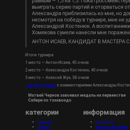
равным ― 1,5 на 1,5. Пока гроссмейстер
выиграть серию партий и оторваться о
Александра приблизилась ко мне, но дог
несмотря на победу в турнире, мне не 
Александрой Костенюк. А воспитанник
Хомякова сумели нанесли мне поражен
АНТОН ИСАЕВ, КАНДИДАТ В МАСТЕРА 
Итоги турнира
1 место ― Антон Исаев, 45 очков
2 место ― Александра Костенюк, 40 очков
3 место ― Алексей Жук, 38 очков
Партии турнира
с комментариями Александры Кост
Матвей Чернов завоевал медаль на первенстве
Сибири по тхэквондо
категории
информация
Главная
контакты
газета
авторские права