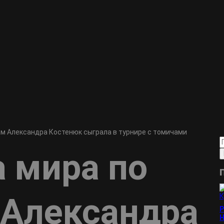
м Александра Костенюк сыграла в турнире с томичами
 мира по
Александра
Р
Н