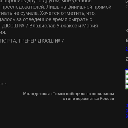
ы боролись друг с другом, мне удалось
Б
с
т преследователей. Лишь на финишной прямой
нать не сумела. Хочется отметить, что,
удалось за отведенное время сыграть с
и ДЮСШ № 7 Владислав Унжаков и Мария
З
ия.
СПОРТА, ТРЕНЕР ДЮСШ № 7
2
2
енюк
Молодежная «Томь» победила на зональном
этапе первенства России
@
@
@