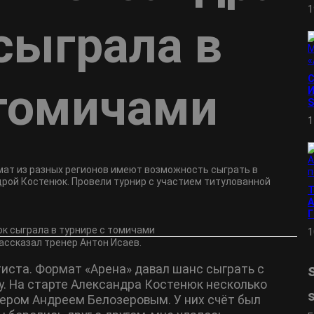
1
сыграла в
 томичами
И
S
1
мат из разных регионов имеют возможность сыграть в
рой Костенюк. Провели турнир с участием титулованной
А
1
ассказал тренер Антон Исаев.
иста. Формат «Арена» давал шанс сыграть с
. На старте Александра Костенюк несколько
ером Андреем Белозеровым. У них счёт был