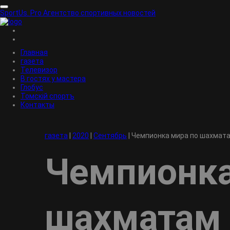
SportUs.
Pro
Агентство спортивных новостей
Главная
газета
Телевизор
В гостях у мастера
Глобус
Томскiй спортъ
Контакты
газета
|
2020
|
Сентябрь
|
Чемпионка мира по шахмата
Чемпионка
шахматам 