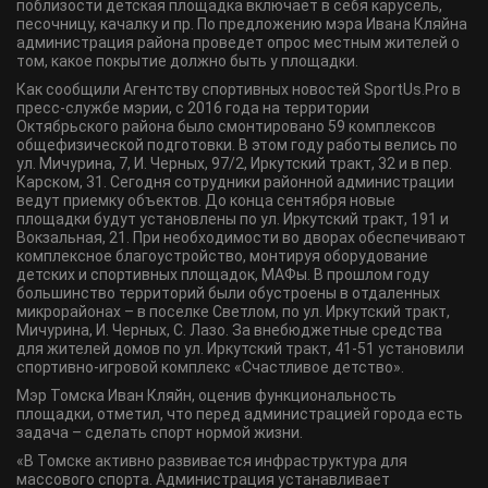
поблизости детская площадка включает в себя карусель,
песочницу, качалку и пр. По предложению мэра Ивана Кляйна
администрация района проведет опрос местным жителей о
том, какое покрытие должно быть у площадки.
Как сообщили Агентству спортивных новостей SportUs.Pro в
пресс-службе мэрии, с 2016 года на территории
Октябрьского района было смонтировано 59 комплексов
общефизической подготовки. В этом году работы велись по
ул. Мичурина, 7, И. Черных, 97/2, Иркутский тракт, 32 и в пер.
Карском, 31. Сегодня сотрудники районной администрации
ведут приемку объектов. До конца сентября новые
площадки будут установлены по ул. Иркутский тракт, 191 и
Вокзальная, 21. При необходимости во дворах обеспечивают
комплексное благоустройство, монтируя оборудование
детских и спортивных площадок, МАФы. В прошлом году
большинство территорий были обустроены в отдаленных
микрорайонах – в поселке Светлом, по ул. Иркутский тракт,
Мичурина, И. Черных, С. Лазо. За внебюджетные средства
для жителей домов по ул. Иркутский тракт, 41-51 установили
спортивно-игровой комплекс «Счастливое детство».
Мэр Томска Иван Кляйн, оценив функциональность
площадки, отметил, что перед администрацией города есть
задача – сделать спорт нормой жизни.
«В Томске активно развивается инфраструктура для
массового спорта. Администрация устанавливает