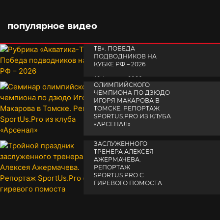
популярное видео
РУБРИКА «АКВАТИКА-
TВ». ПОБЕДА
ПОДВОДНИКОВ НА
КУБКЕ РФ – 2026
СЕМИНАР
19 февраля 2026
ОЛИМПИЙСКОГО
ЧЕМПИОНА ПО ДЗЮДО
ИГОРЯ МАКАРОВА В
ТОМСКЕ. РЕПОРТАЖ
SPORTUS.PRO ИЗ КЛУБА
«АРСЕНАЛ»
ТРОЙНОЙ ПРАЗДНИК
14 апреля 2025
ЗАСЛУЖЕННОГО
ТРЕНЕРА АЛЕКСЕЯ
АЖЕРМАЧЕВА.
РЕПОРТАЖ
SPORTUS.PRO С
ГИРЕВОГО ПОМОСТА
10 октября 2025