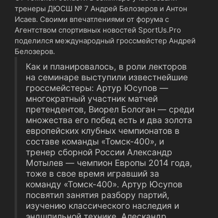
тренеры ДЮСШ № 7 Андрей Белозеров и Антон
Исаев. Своими впечатлениями от форума с
Агентством спортивных новостей SportUs.Pro
поделился международный гроссмейстер Андрей
Белозеров.
Как и планировалось, в роли лекторов
на семинаре выступили известнейшие
гроссмейстеры: Артур Юсупов ―
многократный участник матчей
претендентов, Виорел Бологан ― среди
множества его побед есть и два золота
европейских клубных чемпионатов в
составе команды «Томск-400», и
тренер сборной России Александр
Мотылев ― чемпион Европы 2014 года,
тоже в свое время игравший за
команду «Томск-400». Артур Юсупов
посвятил занятия разбору партий,
изучению классического наследия и
эндшпильной технике, Алескандр