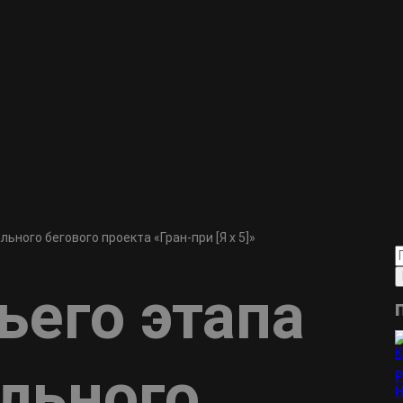
ьного бегового проекта «Гран-при [Я х 5]»
ьего этапа
льного
Р
Н