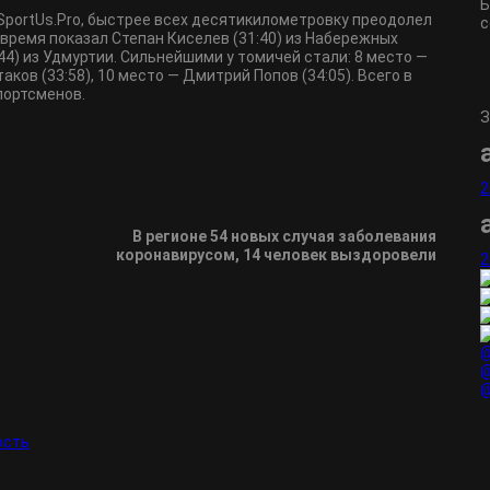
Б
SportUs.Рro, быстрее всех десятикилометровку преодолел
с
 время показал Степан Киселев (31:40) из Набережных
4) из Удмуртии. Сильнейшими у томичей стали: 8 место ―
ков (33:58), 10 место ― Дмитрий Попов (34:05). Всего в
портсменов.
З
2
В регионе 54 новых случая заболевания
коронавирусом, 14 человек выздоровели
2
@
@
@
ость