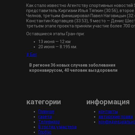
Как стало известно Агентству спортивных новостей 
представитель Киргизии Илья Тяпкин (30:56), второе
Челнов, третьим финишировал Павел Наговицын (32:4
Константин Картавцев (33:53), 9 место ― Денис Шеста
третьем этапе проекта приняли участие более 700 с
Оставшиеся этапы Гран-при:
13 июня ― 12 км
20 июня ― 8.195 км.
# Бег
В регионе 36 новых случаев заболевания
коронавирусом, 40 человек выздоровели
категории
информация
Главная
контакты
газета
авторские права
Телевизор
конфиденциальн
В гостях у мастера
Глобус