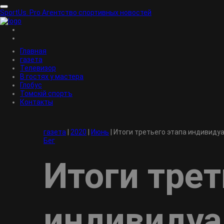
SportUs.
Pro
Агентство спортивных новостей
Главная
газета
Телевизор
В гостях у мастера
Глобус
Томскiй спортъ
Контакты
газета
|
2020
|
Июнь
|
Итоги третьего этапа индивидуал
Бег
Итоги трет
индивидуа