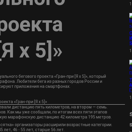
1
роекта
И
Я х 5]»
S
1
льного бегового проекта «Гран-при [Я х 5]», который
афона. Любители бега из разных городов России и
А
сируют приложения на смартфонах.
1
евали дистанцию пять километров, на втором ― семь.
ов. Как мы уже сообщали, по итогам всех пяти этапов
кую марафонскую дистанцию 42 километра 195 метров.
десятка» организаторы расширили возрастные категории.
45 лет, 46 - 55 лет, старше 56 лет.