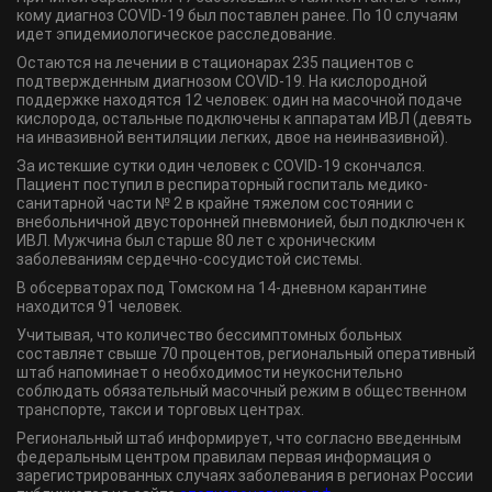
кому диагноз COVID-19 был поставлен ранее. По 10 случаям
идет эпидемиологическое расследование.
Остаются на лечении в стационарах 235 пациентов с
подтвержденным диагнозом COVID-19. На кислородной
поддержке находятся 12 человек: один на масочной подаче
кислорода, остальные подключены к аппаратам ИВЛ (девять
на инвазивной вентиляции легких, двое на неинвазивной).
За истекшие сутки один человек с COVID-19 скончался.
Пациент поступил в респираторный госпиталь медико-
санитарной части № 2 в крайне тяжелом состоянии с
внебольничной двусторонней пневмонией, был подключен к
ИВЛ. Мужчина был старше 80 лет с хроническим
заболеваниям сердечно-сосудистой системы.
В обсерваторах под Томском на 14-дневном карантине
находится 91 человек.
Учитывая, что количество бессимптомных больных
составляет свыше 70 процентов, региональный оперативный
штаб напоминает о необходимости неукоснительно
соблюдать обязательный масочный режим в общественном
транспорте, такси и торговых центрах.
Региональный штаб информирует, что согласно введенным
федеральным центром правилам первая информация о
зарегистрированных случаях заболевания в регионах России