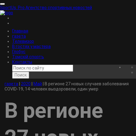
SportUs.
Pro
Агентство спортивных новостей
Главная
газета
Телевизор
В гостях у мастера
Глобус
Томскiй спортъ
Контакты
Поиск
газета
|
2020
|
Май
|
В регионе 27 новых случаев заболевания
COVID-19, 14 человек выздоровели, один умер
В регионе