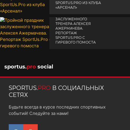
SPORTUS.PRO ИЗ КЛУБА
«АРСЕНАЛ»
ТРОЙНОЙ ПРАЗДНИК
14 апреля 2025
ЗАСЛУЖЕННОГО
ТРЕНЕРА АЛЕКСЕЯ
АЖЕРМАЧЕВА.
РЕПОРТАЖ
SPORTUS.PRO С
ГИРЕВОГО ПОМОСТА
10 октября 2025
sportus.
pro
social
SPORTUS.
PRO
В СОЦИАЛЬНЫХ
СЕТЯХ
Будьте всегда в курсе последних спортивных
событий! Следуйте за нами!