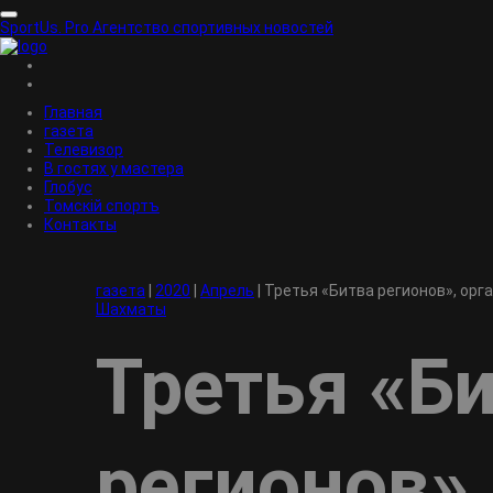
SportUs.
Pro
Агентство спортивных новостей
Главная
газета
Телевизор
В гостях у мастера
Глобус
Томскiй спортъ
Контакты
газета
|
2020
|
Апрель
|
Третья «Битва регионов», орг
Шахматы
Третья «Б
регионов»,