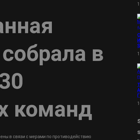
1
анная
И
 собрала в
S
1
 30
А
х команд
1
нены в связи с мерами по противодействию