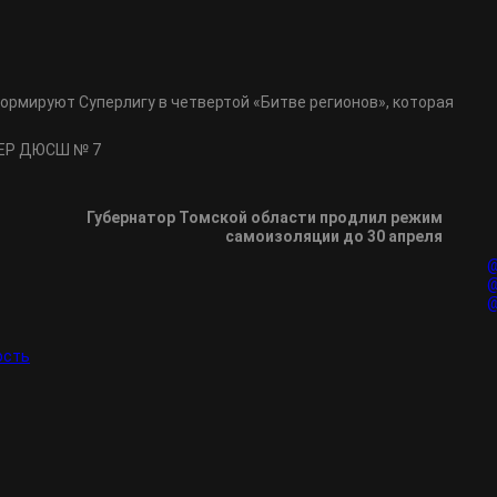
рмируют Суперлигу в четвертой «Битве регионов», которая
НЕР ДЮСШ № 7
Губернатор Томской области продлил режим
самоизоляции до 30 апреля
@
@
@
ость