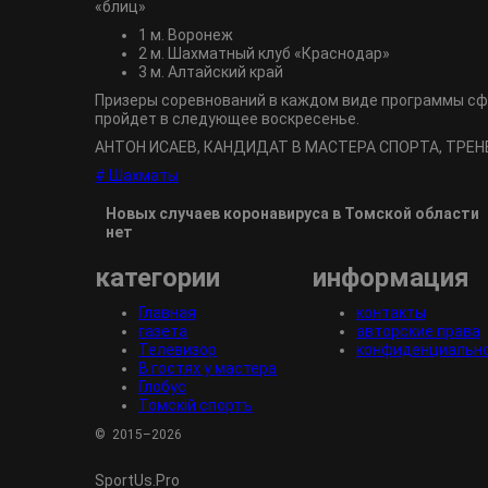
«блиц»
1 м. Воронеж
2 м. Шахматный клуб «Краснодар»
3 м. Алтайский край
Призеры соревнований в каждом виде программы сфо
пройдет в следующее воскресенье.
АНТОН ИСАЕВ, КАНДИДАТ В МАСТЕРА СПОРТА, ТРЕ
# Шахматы
Новых случаев коронавируса в Томской области
нет
категории
информация
Главная
контакты
газета
авторские права
Телевизор
конфиденциальн
В гостях у мастера
Глобус
Томскiй спортъ
© 2015–2026
SportUs.
Pro