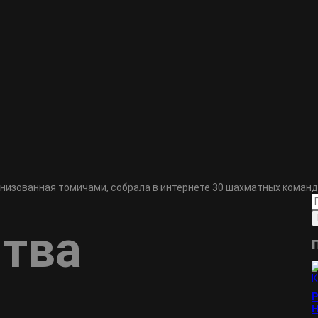
анизованная томичами, собрала в интернете 30 шахматных команд
итва
Р
Н