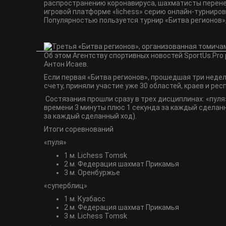
распространению коронавируса, шахматисты перенес
игровой платформе «lichess» серию онлайн-турниров
Популярностью пользуется турнир «Битва регионов», 
Об этом Агентству спортивных новостей SportUs.Рro
Антон Исаев.
Если первая «Битва регионов», прошедшая три недели
счету, приняли участие уже 30 областей, краев и ре
Состязания прошли сразу в трех дисциплинах: «пуля»
времени 3 минуты плюс 1 секунда за каждый сделанн
за каждый сделанный ход).
Итоги соревнований
«пуля»
1 м. Lichess Tomsk
2 м. Федерация шахмат Прикамья
3 м. Оренбуржье
«суперблиц»
1 м. Кузбасс
2 м. Федерация шахмат Прикамья
3 м. Lichess Tomsk