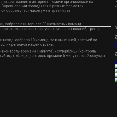
Б
ли состязания в интернет. Томичи организовали на
с
. Соревнования проводятся в разных форматах.
он собрал участников уже в третий раз.
З
 рассказал организатор и участник соревнований, тренер
 назад, собрала 10 команд, то в нынешней, третьей по
спублик регионов нашей страны.
2
 (контроль времени 1 минута), «суперблиц» (контроль
ый ход), «блиц» (контроль времени 5 минут плюс 2 секунды
2