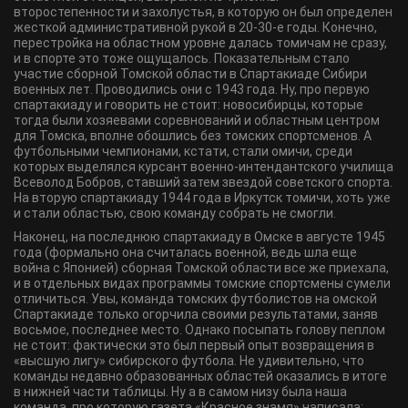
второстепенности и захолустья, в которую он был определен
жесткой административной рукой в 20-30-е годы. Конечно,
перестройка на областном уровне далась томичам не сразу,
и в спорте это тоже ощущалось. Показательным стало
участие сборной Томской области в Спартакиаде Сибири
военных лет. Проводились они с 1943 года. Ну, про первую
спартакиаду и говорить не стоит: новосибирцы, которые
тогда были хозяевами соревнований и областным центром
для Томска, вполне обошлись без томских спортсменов. А
футбольными чемпионами, кстати, стали омичи, среди
которых выделялся курсант военно-интендантского училища
Всеволод Бобров, ставший затем звездой советского спорта.
На вторую спартакиаду 1944 года в Иркутск томичи, хоть уже
и стали областью, свою команду собрать не смогли.
Наконец, на последнюю спартакиаду в Омске в августе 1945
года (формально она считалась военной, ведь шла еще
война с Японией) сборная Томской области все же приехала,
и в отдельных видах программы томские спортсмены сумели
отличиться. Увы, команда томских футболистов на омской
Спартакиаде только огорчила своими результатами, заняв
восьмое, последнее место. Однако посыпать голову пеплом
не стоит: фактически это был первый опыт возвращения в
«высшую лигу» сибирского футбола. Не удивительно, что
команды недавно образованных областей оказались в итоге
в нижней части таблицы. Ну а в самом низу была наша
команда, про которую газета «Красное знамя» написала: