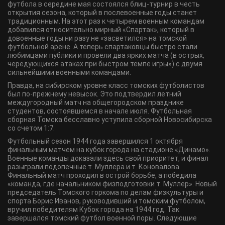
футбола в середине мая состоялся блиц-турнир в честь
открытия сезона, который в послевоенные годы станет
традиционным. На этот раз к четырем военным командам
добавился относительно мирный «Спартак», который в
довоенные годы ни разу не «засветился» на томской
футбольной арене. А теперь спартаковцы быстро стали
любимцами публики и провели два ярких матча (в острых,
чередующихся атаках при быстром темпе игры») с двумя
сильнейшими военными командами.
Правда, на сибирском уровне класс томских футболистов
был по-прежнему невысок. Это подтвердил летний
междугородный матч на общегородском празднике
студентов, состоявшемся в начале июля. Футбольная
сборная Томска бесславно уступила сборной Новосибирска
со счетом 1:7.
Футбольный сезон 1944 года завершился 1 октября
финальным матчем на кубок города на стадионе «Динамо».
Военные команды доказали здесь свой приоритет, и финал
разыграли подопечные т. Муллера и т. Коновалова.
Финальный матч проходил в острой борьбе, а победила
«команда, где начальником физподготовки т. Муллер». Новый
председатель Томского горкома по делам физкультуры и
спорта Борис Иванов, руководивший и томским футболом,
вручил победителям Кубок города на 1944 год. Так
завершался томский футбол военной поры. Следующие