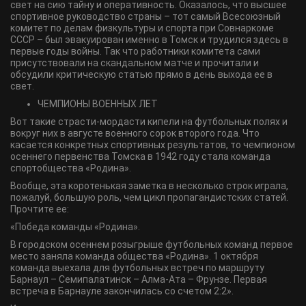
свет на сию тайну и оперативность. Оказалось, что высшее
спортивное руководство страны – тот самый Всесоюзный
комитет по делам физкультуры и спорта при Совнаркоме
СССР – был эвакуирован именно в Томск и трудился здесь в
первые годы войны. Так что работники комитета сами
присутствовали на скандальном матче и прочитали и
обсудили критическую статью прямо в день выхода ее в
свет.
ЧЕМПИОНЫ ВОЕННЫХ ЛЕТ
Вот такие страсти-мордасти кипели на футбольных полях и
вокруг них в августе военного сорок второго года. Что
касается конкретных спортивных результатов, то чемпионом
осеннего первенства Томска в 1942 году стала команда
спортобщества «Родина».
Вообще, эта коротенькая заметка в несколько строк играла,
пожалуй, большую роль, чем цикл пропагандистских статей.
Прочтите ее:
«Победа команды «Родина».
В городском осеннем розыгрыше футбольных команд первое
место заняла команда общества «Родина». 1 октября
команда выехала для футбольных встреч по маршруту
Барнаул – Семипалатинск – Алма-Ата – Фрунзе. Первая
встреча в Барнауле закончилась со счетом 2:2».