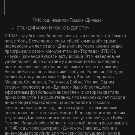
1946 год. Чемпион Томска «Динамо»
ЭРА «ДИНАМО» И «ОКНО В ЕВРОПУ»
В 1946 году был возобновлен розыгрыш первенства Томска
по футболу. Безусловно, сильнейшей командой первых
послевоенных лет стало «Динамо», которое крайне редко
проигрывало своим конкурентам из «Торпедо» (ГПЗ-5),
«Науки» (команда вузов) и артучилища. Это, наверное, не
удивительно, ибо в составе у динамовцев были собраны
почти все лучшие футболисты Томска тех лет: голкипер
Николай Карташов, защитники Гарбузов, Калошин, Шведов,
Бирюков, полузащитники Нефедов, Валлис, форварды
Макаров, Селиванов, Толмачев, Бобин, Усенко. Одним
словом, послевоенное «Динамо» было блестящим и
эффектным футбольным ансамблем, в котором хватало
ярких солистов. Не удивительно, что несколько лет подряд
динамовцы безраздельно царствовали на томском
футбольном «троне»: год шел за годом, … а чемпионами
оставались всё те же динамовцы. К четырем чемпионским
медалям «Динамо» приплюсовало еще три победы в Кубке
Томска. Первый кубок области, который начали разыгрывать
в 1948 году, тоже выиграло «Динамо». Наконец, именно
динамовцы прорубили для томских болельщиков «окно в