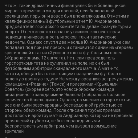
Что ж, такой драматичный финал увлек бы и болельщиков
мирного времени, а уж для военной, неизбалованной
зрелищами, поры он и вовсе был впечатляющим. Отметим и
квалифицированный футбольный отчет Ю. Андрианова,
председателя городского комитета по делам физкультуры и
спорта. От его зоркого глаза не утаились как некоторая
недисциплинированность игроков, так и тактические
недочеты. Однако спустя два месяца Ю. Андрианов уже сам
попадает под прицел прессы и становится одним из «героев»
критической статьи «Хулиганство на футбольном поле»
(«Красное знамя, 12 августа). Нет, сам председатель
горспорткомитета не хулиганил на поле, но он был
футбольным арбитром скандального матча. А матч-то,
кстати, обещал быть настоящим праздником футбола в
нелегкую военную годину. На междугороднюю встречу между
командами «Родина» (Томск) и приезжими «Крыльями
Советов» (скорее всего, это новосибирская команда
авиационного завода имени Чкалова) собралось большое
количество болельщиков. Однако, по мнению автора статьи,
все они были разочарованы беспардонной грубостью со
стороны обеих команд. После описания грубых приемов
досталось и арбитру матча Андрианову, который не пресекал
проявлений грубости, не был справедливым и
беспристрастным арбитром, чем вызвал возмущение
зрителей.