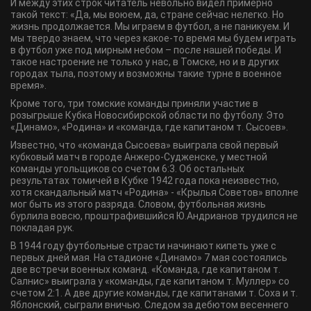
И между этих строк читатель невольно видел примерно
такой текст: «Да, мы воюем, да, стране сейчас нелегко. Но
жизнь продолжается. Мы играем в футбол, а не паникуем. И
мы твердо знаем, что через какое-то время мы будем играть
в футбол уже под мирным небом – после нашей победы. И
такое настроение не только у нас, в Томске, но и в других
городах тыла, поэтому и возможны такие турне в военное
время».
Кроме того, три томские команды приняли участие в
розыгрыше Кубка Новосибирской области по футболу. Это
«Динамо», «Родина» и «команда, где капитаном т. Сысоев».
Известно, что «команда Сысоева» выиграла свой первый
кубковый матч в городе Анжеро-Судженске, у местной
команды угольщиков со счетом 6:3. Об остальных
результатах томичей в Кубке 1942 года пока неизвестно,
хотя скандальный матч «Родина» - «Крылья Советов» вполне
мог быть из этого разряда. Словом, футбольная жизнь
бурлила вовсю, проштрафившийся Ю.Андрианов трудился не
покладая рук.
В 1944 году футбольные страсти начинают кипеть уже с
первых дней мая. На стадионе «Динамо» 7 мая состоялись
две встречи военных команд. «Команда, где капитаном т.
Салнис» выиграла у «команды, где капитаном т. Муллер» со
счетом 2:1. А две другие команды, где капитанами т. Соха и т.
Яблонский, сыграли вничью. Следом за дебютом весеннего