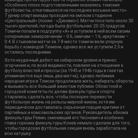
«Особенно плохо подготовленными оказались томские
футболисты, откатившееся на последнее восьмое место».
Турнир спартакиады проходил на омском стадионе
«Центральный» (позже - «Динамо»). Матчи посетило около 30
тысяч зрителей, погода была футбольная: 20-25 градусов.
Томичи попали в подгруппу «А» и уступили в ней всем своим
соперникам: кемеровчанам – 0:6, омичам – 1:6, иркутянам –
0:4. В стыковом матче за 7-8 место томичи вели упорную
борьбу с командой Тюмени, однако все же уступили 2:3 и
остались последними.
Хотя неудачный дебют на сибирском уровне и принес
огорчения и, по всей видимости, повлиял на отношение к
футболу властей и прессы (за 1945 и 1946 годы в газетах
упоминаются еще лишь два матча), однако любимая
народная игра в Томске продолжала жить, набирать обороты
и вызывать все больший ажиотаж публики. Областной и
городской комитеты по делам физкультуры и спорта
старались сделать все, чтобы поскорее перевести
футбольную жизнь на рельсы мирной жизни, хотя им
периодически доставалась серьезная порция критики от
партийных и комсомольских органов. Руководитель обкома
физкультуры Ревин, сменивший его Чеснович и особенно
глава горкома физкультуры Конев немало сделали для того,
чтобы городская футбольная секция вновь заработала на
всю катушку.