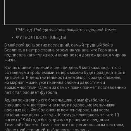
1945 год. Победители возвращаются в родной Томск
ФУТБОЛ ПОСЛЕ ПОБЕДЫ
В майский день затих последний, самый трудный бой в
Берлине, а наутро страна огромная узнала, что Германия
подписала капитуляцию, и начинается долгожданная мирная
жизнь.
В счастливый, великий и святой день 9 мая казалось, что с
остальными проблемами теперь можно будет разделаться в
два счета. В действительности все было гораздо сложнее,
но мирная жизнь уже пьянила своими радостями и
возможностями. Одной из самых ярких примет послевоенных
лет стал расцвет футбола.
Ах, как заждались его болельщики, сами футболисты,
снявшие гимнастерки и кители, и подросшие мальчишки
военных лет. Футбол словно компенсировал им всем
потерянные военные годы. К тому же сказалось то, что 13
августа 1944 года было принято решение о создании
Томской области. Томск снова стал региональным центром,
областной столицей, выбрался из трясины