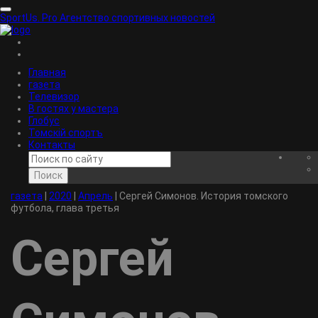
SportUs.
Pro
Агентство спортивных новостей
Главная
газета
Телевизор
В гостях у мастера
Глобус
Томскiй спортъ
Контакты
Поиск
газета
|
2020
|
Апрель
|
Сергей Симонов. История томского
футбола, глава третья
Сергей