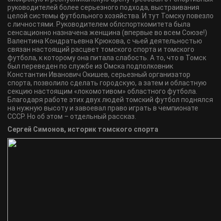
руководителей более серьезного подхода, выстраивания
целой системы футбольного хозяйства. И тут Томску повезло
с личностями. Руководителем облспорткомитета была
сенсационно назначена женщина (впервые во всем Союзе!)
Валентина Кондратьевна Крюкова, с чьей деятельностью
связан настоящий расцвет томского спорта и томского
футбола, к которому она питала слабость. А то, что в Томск
был переведен по службе из Омска подполковник
Константин Иванович Окишев, серьезный организатор
спорта, позволило сделать городскую, а затем и областную
секцию настоящим «локомотивом» областного футбола.
Благодаря работе этих двух людей томский футбол поднялся
на нужную высоту и завоевал право играть в чемпионате
СССР. Но об этом – отдельный рассказ.
Сергей Симонов,
историк томского спорта