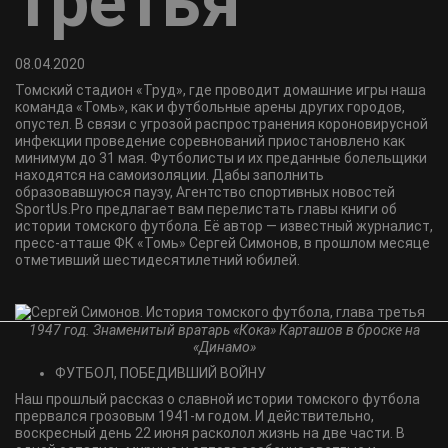
третья
08.04.2020
Томский стадион «Труд», где проводит домашние игры наша
команда «Томь», как и футбольные арены других городов,
опустел. В связи с угрозой распространения короновирусной
инфекции проведение соревнований приостановлено как
минимум до 31 мая. Футболисты и их преданные болельщики
находятся на самоизоляции. Дабы заполнить
образовавшуюся паузу, Агентство спортивных новостей
SportUs.Pro предлагает вам перелистать главы книги об
истории томского футбола. Её автор ― известный журналист,
пресс-атташе ФК «Томь» Сергей Симонов, в прошлом месяце
отметивший шестидесятилетний юбилей.
1947 год. Знаменитый вратарь «Кока» Карташов в броске на
«Динамо»
ФУТБОЛ, ПОБЕДИВШИЙ ВОЙНУ
Наш прошлый рассказ о славной истории томского футбола
прервался грозовым 1941-м годом. И действительно,
воскресный день 22 июня расколол жизнь на две части. В