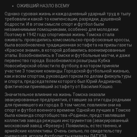
ОЖИВШИЙ НАЗЛО ВСЕМУ
Однако суровая жизнь и каждодневный ударный труд в тылу
требовали и какой-то компенсации, разрядки, душевной
бодрости. И в этом смысле спорт и футбол были
незаменимыми помощниками, особенно для молодежи.
Поэтому в 1942 году спортивная жизнь Томска стала
оживать: проводились комсомольско-профсоюзные кроссы,
была возобновлена традиционная эстафета на призы газеты
«Красное знамя», в которой добавились военизированные
этапы. Возобновились в Томске и футбольные матчи, и даже
первенство города. Возобновился розыгрыш Кубка
Новосибирской области по футболу, в котором приняли
участие 3 томские команды. Городской футбольной жизнью,
как и всем спортом, руководил горком по делам физкультуры
и спорта, председателем которого был Юрий Андрианов,
фактически принявший эстафету от Василия Кошко.
Значительное влияние на жизнь Томска оказали
эвакуированные предприятия, ставшие за эти годы родными
для принявшего их города. В том числе, повлияли они на
спорт и футбол военного времени. Одной из лучших в Томске
была команда спортобщества «Родина», представлявшая
коллектив завода режущих инструментов (эвакуированный
московский завод «Фрезер»). Появились, естественно, и
армейские коллективы. Очень сильно, по свидетельству
очевидцев, играли футболисты команды ЛАТУЗА