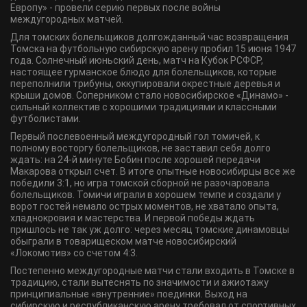
Европу» - провели серию первых после войны
междугородных матчей.
Для томских болельщиков долгожданный час возвращения
Томска на футбольную сибирскую арену пробил 15 июня 1947
года. Солнечный июньский день, матч на Кубок РСФСР,
настоящее гурманское блюдо для болельщиков, которые
переполнили трибуны, оккупировали окрестные деревья и
крыши домов. Соперником стало новосибирское «Динамо» -
сильный коллектив с хорошими традициями и классными
футболистами.
Первый послевоенный междугородный гол томичей, к
полному восторгу болельщиков, не заставил себя долго
ждать: на 24-й минуте Бобин после хорошей передачи
Макарова открыл счет. В итоге опытные новосибирцы все же
победили 3:1, но игра томской сборной не разочаровала
болельщиков. Томичи играли в хорошем темпе и создали у
ворот гостей немало острых моментов, не хватало опыта,
хладнокровия и мастерства. И первой победы ждать
пришлось не так уж долго: через месяц томские динамовцы
обыграли в товарищеском матче новосибирский
«Локомотив» со счетом 4:3.
Постепенно междугородные матчи стали входить в Томске в
традицию, стали вытеснять по значимости и ажиотажу
принципиальные «внутренние» поединки. Выход на
сибирскую и республиканскую арену требовал от спортивных