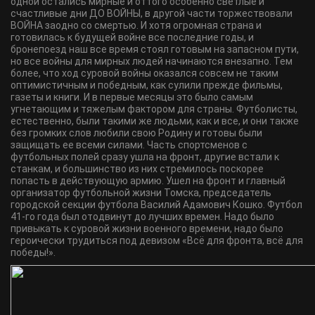
одной остались мирные и оттого особенно светлые и
счастливые дни ДО ВОЙНЫ, в другой части торжествовали
ВОЙНА заодно со смертью. И хотя огромная страна и
готовилась к будущей войне все последние годы, и
бронепоезд наш все время стоял готовым на запасном пути,
но все войны для мирных людей начинаются внезапно. Тем
более, что ход суровой войны оказался совсем не таким
оптимистичным и победным, как сулили прежде фильмы,
газеты и книги. И в первые месяцы это было самым
угнетающим и тяжелым фактором для страны. Футболисты,
естественно, были такими же людьми, как и все, и они также
без громких слов любили свою Родину и готовы были
защищать ее всеми силами. Часть спортсменов с
футбольных полей сразу ушла на фронт, другие встали к
станкам, и большинство из них стремилось поскорее
попасть в действующую армию. Ушел на фронт и главный
организатор футбольной жизни Томска, председатель
городской секции футбола Василий Адамович Кошко. Футбол
41-го года был отодвинут до лучших времен. Надо было
привыкать к суровой жизни военного времени, надо было
героически трудиться под девизом «Всё для фронта, всё для
победы!».