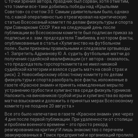
С точки зрения автора, праздник был сорван, хотя отметим,
что томичи все-таки добились победы над «Крыльями
Советов» со счетом 3:0. Самым удивительным было, однако
то, с какой оперативностью отреагировал на критическую
статью Всесоюзный комитет по делам физкультуры и спорта
при Совнаркоме СССР. Уже на следующий день после
публикации во Всесоюзном комитете был подписан приказ за
подписью и.о. зам. председателя Тамбиева, в котором факты,
опубликованные в статье «Хулиганство на футбольном
поле», были признаны правильными и следовали оргвыводы:
«1. Запретить Адрианову Ю. А. судить футбольные матчи до
получения судейской квалификации (от автора - оказалось,
что председатель горспорткомитета не имел никакой
судейской категории и взялся судить матч на свой страх и
риск). 2. Новосибирскому областному комитету по делам
физкультуры и спорта разобрать все факты, изложенные в
газете «Красное знамя» и принять немедленные меры по
устранению грубости и хулиганства среди физкультурников.
Наложить на виновников грубой игры и хулиганства во время
матча взыскания и доложить о принятых мерах Всесоюзному
комитету не позднее 20 августа.»
Все это было напечатано в газете «Красное знамя» уже через
4 дня после первой публикации. При удаленности от столицы
и проблем военного времени – это просто рекорд
реагирования на критику! И лишь знакомство с перечнем
эвакуированных в Томск предприятий и организаций пролило