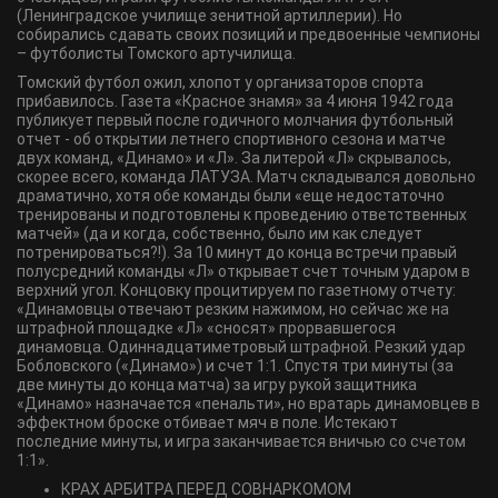
(Ленинградское училище зенитной артиллерии). Но
собирались сдавать своих позиций и предвоенные чемпионы
– футболисты Томского артучилища.
Томский футбол ожил, хлопот у организаторов спорта
прибавилось. Газета «Красное знамя» за 4 июня 1942 года
публикует первый после годичного молчания футбольный
отчет - об открытии летнего спортивного сезона и матче
двух команд, «Динамо» и «Л». За литерой «Л» скрывалось,
скорее всего, команда ЛАТУЗА. Матч складывался довольно
драматично, хотя обе команды были «еще недостаточно
тренированы и подготовлены к проведению ответственных
матчей» (да и когда, собственно, было им как следует
потренироваться?!). За 10 минут до конца встречи правый
полусредний команды «Л» открывает счет точным ударом в
верхний угол. Концовку процитируем по газетному отчету:
«Динамовцы отвечают резким нажимом, но сейчас же на
штрафной площадке «Л» «сносят» прорвавшегося
динамовца. Одиннадцатиметровый штрафной. Резкий удар
Бобловского («Динамо») и счет 1:1. Спустя три минуты (за
две минуты до конца матча) за игру рукой защитника
«Динамо» назначается «пенальти», но вратарь динамовцев в
эффектном броске отбивает мяч в поле. Истекают
последние минуты, и игра заканчивается вничью со счетом
1:1».
КРАХ АРБИТРА ПЕРЕД СОВНАРКОМОМ