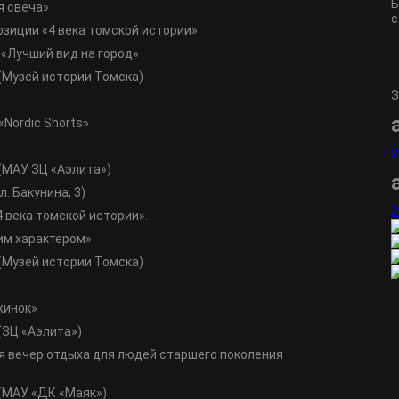
Б
я свеча»
с
озиции «4 века томской истории»
 «Лучший вид на город»
(Музей истории Томска)
З
«Nordic Shorts»
2
(МАУ ЗЦ «Аэлита»)
. Бакунина, 3)
2
4 века томской истории».
им характером»
(Музей истории Томска)
жинок»
(ЗЦ «Аэлита»)
тся вечер отдыха для людей старшего поколения
(МАУ «ДК «Маяк»)