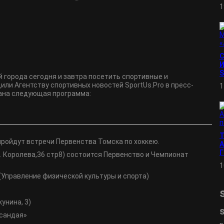
1
И
S
 города сегодня и завтра посетить спортивные и
ли Агентству спортивных новостей SportUs.Pro в пресс-
1
вана следующая программа:
 пройдут встречи Первенства Томска по хоккею.
А
л. Королева,36 стр8) состоится Первенство и Чемпионат
1
(Управление физической культуры и спорта)
кунина, 3)
асандая»