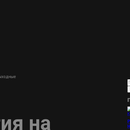
выходные
ия на
Р
Н