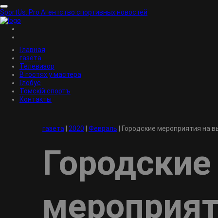
SportUs.
Pro
Агентство спортивных новостей
Главная
газета
Телевизор
В гостях у мастера
Глобус
Томскiй спортъ
Контакты
газета
|
2020
|
Февраль
|
Городские мероприятия на 
Городские
мероприят