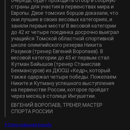
очередь, будет проходить отбор в сборную
страны для участия в первенствах мира и
Европы. Двое томских борцов доказали, что
они лучшие в своих весовых категориях, и
заняли первые места! В весовой категории
до 42 кг четыре поединка досрочно выиграл
учащийся Томской областной спортивной
школе олимпийского резерва Никита
Разумов (тренер Евгений Воропаев). В
весовой категории до 45 кг первым стал
Кутман Байышов (тренер Станислав
Бекмансуров) из ДЮСШ «Кедр», который
также одержал четыре победы. Пожелаем
Никите и Кутману успешного выступления
на первенстве России, которое пройдет
через месяц в столице Ингушетии.
ЕВГЕНИЙ ВОРОПАЕВ, ТРЕНЕР, МАСТЕР
СПОРТА РОССИИ
# Греко-римская борьба