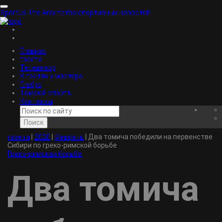
SportUs.
Pro
Агентство спортивных новостей
Главная
газета
Телевизор
В гостях у мастера
Глобус
Томскiй спортъ
Контакты
Поиск
газета
|
2020
|
Февраль
|
Два томича победили на первенстве
Сибири по греко-римской борьбе
Греко-римская борьба
Два томича