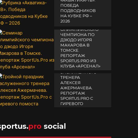
«АКВАТИКА-TВ».
ПОБЕДА
ПОДВОДНИКОВ
НА КУБКЕ РФ –
2026
СЕМИНАР
ОЛИМПИЙСКОГО
19 февраля 2026
ЧЕМПИОНА ПО
ДЗЮДО ИГОРЯ
МАКАРОВА В
ТОМСКЕ.
РЕПОРТАЖ
SPORTUS.PRO ИЗ
ТРОЙНОЙ
КЛУБА «АРСЕНАЛ»
ПРАЗДНИК
ЗАСЛУЖЕННОГО
14 апреля 2025
ТРЕНЕРА
АЛЕКСЕЯ
АЖЕРМАЧЕВА.
РЕПОРТАЖ
SPORTUS.PRO С
ГИРЕВОГО
ПОМОСТА
10 октября 2025
sportus.
pro
social