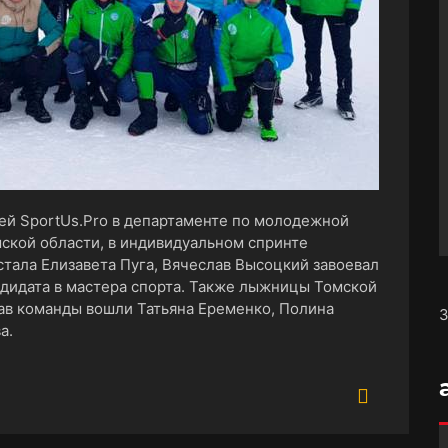
ей SportUs.Pro в департаменте по молодежной
мской области, в индивидуальном спринте
тала Елизавета Пуга, Вячеслав Высоцкий завоевал
дидата в мастера спорта. Также лыжницы Томской
тав команды вошли Татьяна Еременко, Полина
З
а.