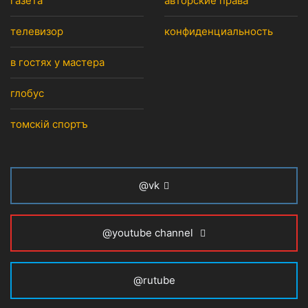
газета
авторские права
телевизор
конфиденциальность
в гостях у мастера
глобус
томскiй спортъ
@vk
@youtube channel
@rutube