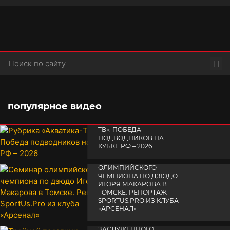
Пои
популярное видео
РУБРИКА «АКВАТИКА-
TВ». ПОБЕДА
ПОДВОДНИКОВ НА
КУБКЕ РФ – 2026
СЕМИНАР
19 февраля 2026
ОЛИМПИЙСКОГО
ЧЕМПИОНА ПО ДЗЮДО
ИГОРЯ МАКАРОВА В
ТОМСКЕ. РЕПОРТАЖ
SPORTUS.PRO ИЗ КЛУБА
«АРСЕНАЛ»
ТРОЙНОЙ ПРАЗДНИК
14 апреля 2025
ЗАСЛУЖЕННОГО