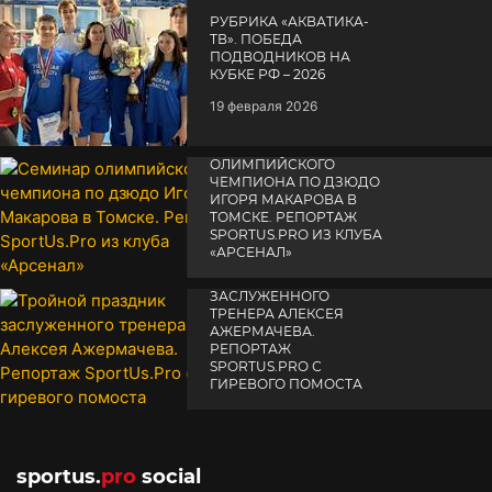
РУБРИКА «АКВАТИКА-
TВ». ПОБЕДА
ПОДВОДНИКОВ НА
КУБКЕ РФ – 2026
19 февраля 2026
СЕМИНАР
ОЛИМПИЙСКОГО
ЧЕМПИОНА ПО ДЗЮДО
ИГОРЯ МАКАРОВА В
ТОМСКЕ. РЕПОРТАЖ
SPORTUS.PRO ИЗ КЛУБА
«АРСЕНАЛ»
ТРОЙНОЙ ПРАЗДНИК
14 апреля 2025
ЗАСЛУЖЕННОГО
ТРЕНЕРА АЛЕКСЕЯ
АЖЕРМАЧЕВА.
РЕПОРТАЖ
SPORTUS.PRO С
ГИРЕВОГО ПОМОСТА
10 октября 2025
sportus.
pro
social