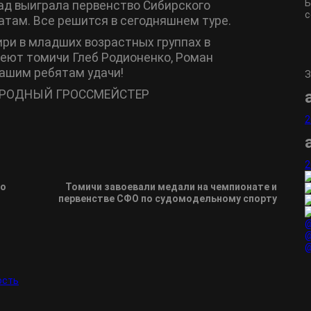
Б
зад выиграла первенство Сибирского
с
там. Все решится в сегодняшнем туре.
ри в младших возрастных группах в
еют томичи Глеб Родионенко, Роман
ашим ребятам удачи!
З
НАРОДНЫЙ ГРОССМЕЙСТЕР
2
2
по
Томичи завоевали медали на чемпионате и
первенстве СФО по судомодельному спорту
@
@
@
ость