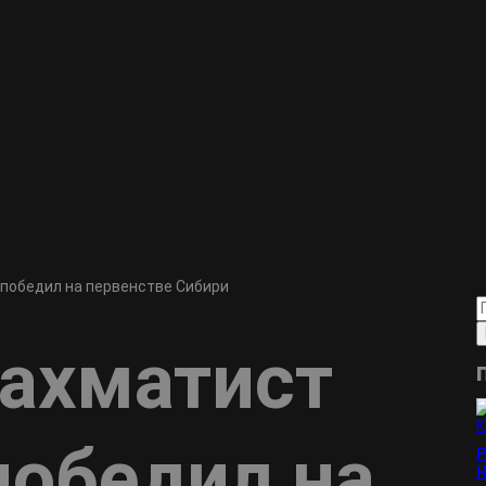
победил на первенстве Сибири
ахматист
победил на
Р
Н