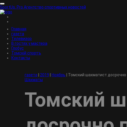
SportUs.
Pro
Агентство спортивных новостей
Главная
газета
Телевизор
В гостях у мастера
Глобус
Томскiй спортъ
Контакты
газета
|
2019
|
Ноябрь
|
Томский шахматист досрочно 
Шахматы
Томский ш
досрочно 