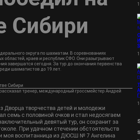
1
е Сибири
И
S
дерального округа по шахматам. В соревнованиях
1
х областей, краев и республик СФО. Они разыгрывают
ния завершатся сегодня. За тур до окончания первенства
реди шахматистов до 19 лет.
А
o рассказал тренер, международный гроссмейстер Андрей
1
з Дворца творчества детей и молодежи
ал семь с половиной очков и стал недосягаем
заключительный девятый тур, он сохранит за
токоле. При удачном стечении обстоятельств
 и моя воспитанница из ДЮСШ № 7 Ангелина