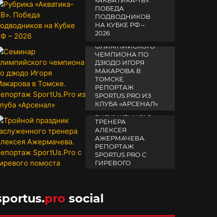
«АКВАТИКА-TВ».
ПОБЕДА
ПОДВОДНИКОВ
НА КУБКЕ РФ –
2026
СЕМИНАР
ОЛИМПИЙСКОГО
19 февраля 2026
ЧЕМПИОНА ПО
ДЗЮДО ИГОРЯ
МАКАРОВА В
ТОМСКЕ.
РЕПОРТАЖ
SPORTUS.PRO ИЗ
ТРОЙНОЙ
КЛУБА «АРСЕНАЛ»
ПРАЗДНИК
ЗАСЛУЖЕННОГО
14 апреля 2025
ТРЕНЕРА
АЛЕКСЕЯ
АЖЕРМАЧЕВА.
РЕПОРТАЖ
SPORTUS.PRO С
ГИРЕВОГО
ПОМОСТА
10 октября 2025
sportus.
pro
social