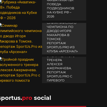
«АКВАТИКА-TВ».
ПОБЕДА
ПОДВОДНИКОВ
НА КУБКЕ РФ –
2026
СЕМИНАР
ОЛИМПИЙСКОГО
19 февраля 2026
ЧЕМПИОНА ПО
ДЗЮДО ИГОРЯ
МАКАРОВА В
ТОМСКЕ.
РЕПОРТАЖ
SPORTUS.PRO ИЗ
ТРОЙНОЙ
КЛУБА «АРСЕНАЛ»
ПРАЗДНИК
ЗАСЛУЖЕННОГО
14 апреля 2025
ТРЕНЕРА
АЛЕКСЕЯ
АЖЕРМАЧЕВА.
РЕПОРТАЖ
SPORTUS.PRO С
ГИРЕВОГО
ПОМОСТА
10 октября 2025
sportus.
pro
social