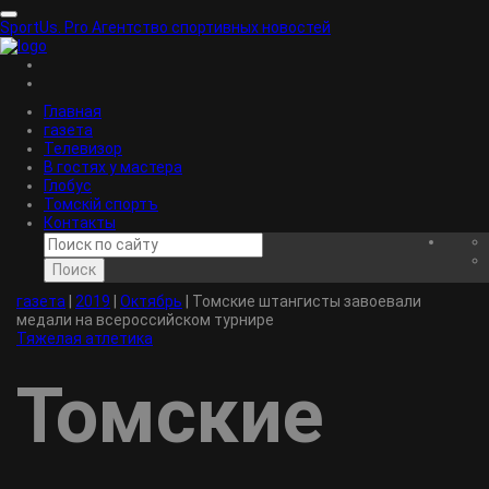
SportUs.
Pro
Агентство спортивных новостей
Главная
газета
Телевизор
В гостях у мастера
Глобус
Томскiй спортъ
Контакты
Поиск
газета
|
2019
|
Октябрь
|
Томские штангисты завоевали
медали на всероссийском турнире
Тяжелая атлетика
Томские