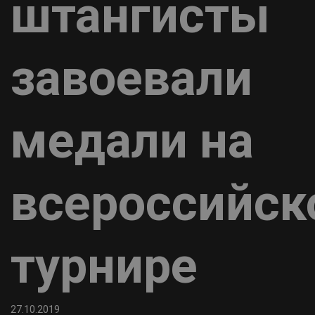
штангисты
завоевали
медали на
всероссийс
турнире
27.10.2019