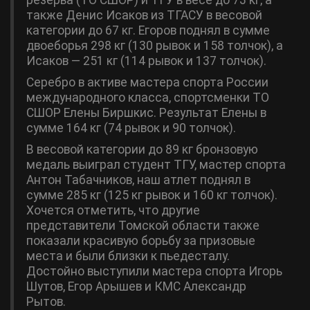
резерва (ТО СШОР) и ТГУ в весе до 73 кг, а
также Денис Исаков из ТГАСУ в весовой
категории до 67 кг. Егоров поднял в сумме
двоеборья 298 кг (130 рывок и 158 толчок), а
Исаков ― 251 кг (114 рывок и 137 толчок).
Серебро в активе мастера спорта России
международного класса, спортсменки ТО
СШОР Елены Биршкис. Результат Елены в
сумме 164 кг (74 рывок и 90 толчок).
В весовой категории до 89 кг бронзовую
медаль выиграл студент ТГУ, мастер спорта
Антон Табачников, наш атлет поднял в
сумме 285 кг (125 кг рывок и 160 кг толчок).
Хочется отметить, что другие
представители Томской области также
показали красивую борьбу за призовые
места и были близки к пьедесталу.
Достойно выступили мастера спорта Игорь
Шутов, Егор Арышев и КМС Александр
Рытов.