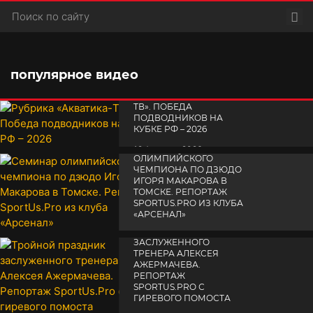
Пои
популярное видео
РУБРИКА «АКВАТИКА-
TВ». ПОБЕДА
ПОДВОДНИКОВ НА
КУБКЕ РФ – 2026
СЕМИНАР
19 февраля 2026
ОЛИМПИЙСКОГО
ЧЕМПИОНА ПО ДЗЮДО
ИГОРЯ МАКАРОВА В
ТОМСКЕ. РЕПОРТАЖ
SPORTUS.PRO ИЗ КЛУБА
«АРСЕНАЛ»
ТРОЙНОЙ ПРАЗДНИК
14 апреля 2025
ЗАСЛУЖЕННОГО
ТРЕНЕРА АЛЕКСЕЯ
АЖЕРМАЧЕВА.
РЕПОРТАЖ
SPORTUS.PRO С
ГИРЕВОГО ПОМОСТА