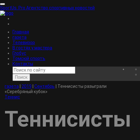
SportUs.
Pro
Агентство спортивных новостей
Главная
газета
Телевизор
В гостях у мастера
Глобус
Томскiй спортъ
Контакты
Поиск
газета
|
2019
|
Сентябрь
|
Теннисисты разыграли
«Серебряный кубок»
Теннис
Теннисисты