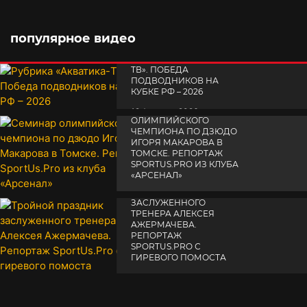
популярное видео
РУБРИКА «АКВАТИКА-
TВ». ПОБЕДА
ПОДВОДНИКОВ НА
КУБКЕ РФ – 2026
СЕМИНАР
19 февраля 2026
ОЛИМПИЙСКОГО
ЧЕМПИОНА ПО ДЗЮДО
ИГОРЯ МАКАРОВА В
ТОМСКЕ. РЕПОРТАЖ
SPORTUS.PRO ИЗ КЛУБА
«АРСЕНАЛ»
ТРОЙНОЙ ПРАЗДНИК
14 апреля 2025
ЗАСЛУЖЕННОГО
ТРЕНЕРА АЛЕКСЕЯ
АЖЕРМАЧЕВА.
РЕПОРТАЖ
SPORTUS.PRO С
ГИРЕВОГО ПОМОСТА
10 октября 2025