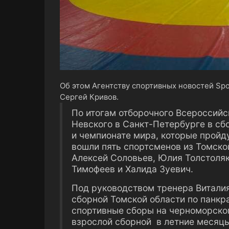
Об этом Агентству спортивных новостей Spo
Сергей Кривов.
По итогам отборочного Всероссийск
Невского в Санкт-Петербурге в сб
и чемпионате мира, которые пройду
вошли пять спортсменов из Томско
Алексей Соловьев, Юлия Толстоля
Тимофеев и Халида Зуевич.
Под руководством тренера Витали
сборной Томской области по панкр
спортивные сборы на черноморско
взрослой сборной в летние месяцы