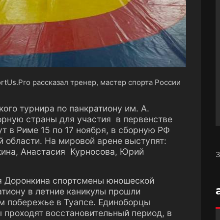
rtUs.Рro рассказал тренер, мастер спорта России
ого турнира по панкратиону им. А.
орную страны для участия в первенстве
т в Риме 15 по 17 ноября, в сборную РФ
й области. На мировой арене выступят:
кина, Анастасия Курносова, Юрий
З
я Доронкина спортсмены юношеской
атиону в летние каникулы прошли
м побережье в Туапсе. Единоборцы
 проходят восстановительный период, в