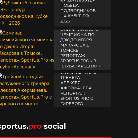
«АКВАТИКА-TВ».
ПОБЕДА
ПОДВОДНИКОВ
НА КУБКЕ РФ –
2026
СЕМИНАР
ОЛИМПИЙСКОГО
19 февраля 2026
ЧЕМПИОНА ПО
ДЗЮДО ИГОРЯ
МАКАРОВА В
ТОМСКЕ.
РЕПОРТАЖ
SPORTUS.PRO ИЗ
ТРОЙНОЙ
КЛУБА «АРСЕНАЛ»
ПРАЗДНИК
ЗАСЛУЖЕННОГО
14 апреля 2025
ТРЕНЕРА
АЛЕКСЕЯ
АЖЕРМАЧЕВА.
РЕПОРТАЖ
SPORTUS.PRO С
ГИРЕВОГО
ПОМОСТА
10 октября 2025
sportus.
pro
social