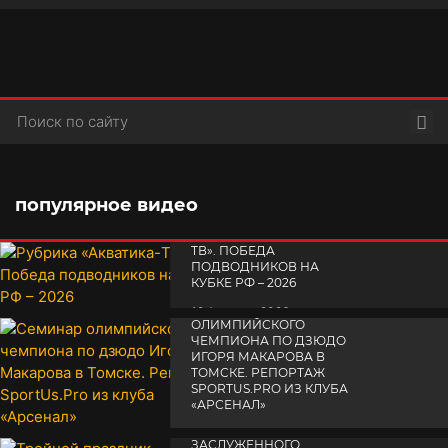
Пои
популярное видео
РУБРИКА «АКВАТИКА-
TВ». ПОБЕДА
ПОДВОДНИКОВ НА
КУБКЕ РФ – 2026
СЕМИНАР
19 февраля 2026
ОЛИМПИЙСКОГО
ЧЕМПИОНА ПО ДЗЮДО
ИГОРЯ МАКАРОВА В
ТОМСКЕ. РЕПОРТАЖ
SPORTUS.PRO ИЗ КЛУБА
«АРСЕНАЛ»
ТРОЙНОЙ ПРАЗДНИК
14 апреля 2025
ЗАСЛУЖЕННОГО