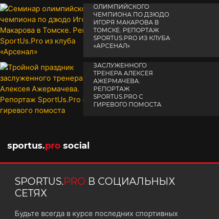
19 февраля 2026
ОЛИМПИЙСКОГО
ЧЕМПИОНА ПО ДЗЮДО
ИГОРЯ МАКАРОВА В
ТОМСКЕ. РЕПОРТАЖ
SPORTUS.PRO ИЗ КЛУБА
«АРСЕНАЛ»
ТРОЙНОЙ ПРАЗДНИК
14 апреля 2025
ЗАСЛУЖЕННОГО
ТРЕНЕРА АЛЕКСЕЯ
АЖЕРМАЧЕВА.
РЕПОРТАЖ
SPORTUS.PRO С
ГИРЕВОГО ПОМОСТА
10 октября 2025
sportus.
pro
social
SPORTUS.
PRO
В СОЦИАЛЬНЫХ
СЕТЯХ
Будьте всегда в курсе последних спортивных