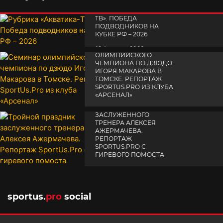
РУБРИКА «АКВАТИКА-
TВ». ПОБЕДА
ПОДВОДНИКОВ НА
КУБКЕ РФ – 2026
СЕМИНАР
19 февраля 2026
ОЛИМПИЙСКОГО
ЧЕМПИОНА ПО ДЗЮДО
ИГОРЯ МАКАРОВА В
ТОМСКЕ. РЕПОРТАЖ
SPORTUS.PRO ИЗ КЛУБА
«АРСЕНАЛ»
ТРОЙНОЙ ПРАЗДНИК
14 апреля 2025
ЗАСЛУЖЕННОГО
ТРЕНЕРА АЛЕКСЕЯ
АЖЕРМАЧЕВА.
РЕПОРТАЖ
SPORTUS.PRO С
ГИРЕВОГО ПОМОСТА
10 октября 2025
sportus.
pro
social