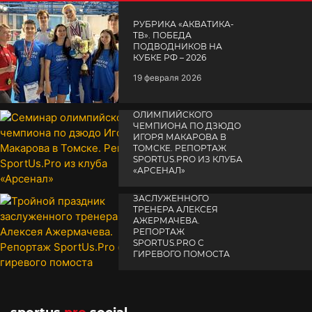
РУБРИКА «АКВАТИКА-
TВ». ПОБЕДА
ПОДВОДНИКОВ НА
КУБКЕ РФ – 2026
19 февраля 2026
СЕМИНАР
ОЛИМПИЙСКОГО
ЧЕМПИОНА ПО ДЗЮДО
ИГОРЯ МАКАРОВА В
ТОМСКЕ. РЕПОРТАЖ
SPORTUS.PRO ИЗ КЛУБА
«АРСЕНАЛ»
ТРОЙНОЙ ПРАЗДНИК
14 апреля 2025
ЗАСЛУЖЕННОГО
ТРЕНЕРА АЛЕКСЕЯ
АЖЕРМАЧЕВА.
РЕПОРТАЖ
SPORTUS.PRO С
ГИРЕВОГО ПОМОСТА
10 октября 2025