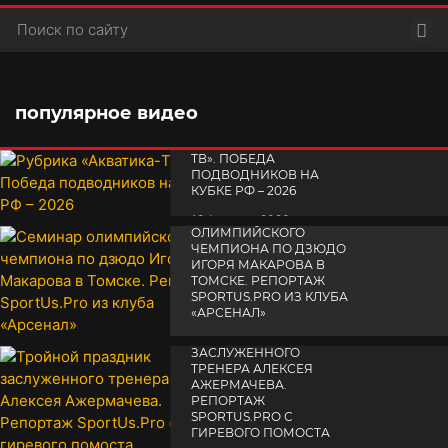
Пои
популярное видео
РУБРИКА «АКВАТИКА-
TВ». ПОБЕДА
ПОДВОДНИКОВ НА
КУБКЕ РФ – 2026
СЕМИНАР
19 февраля 2026
ОЛИМПИЙСКОГО
ЧЕМПИОНА ПО ДЗЮДО
ИГОРЯ МАКАРОВА В
ТОМСКЕ. РЕПОРТАЖ
SPORTUS.PRO ИЗ КЛУБА
«АРСЕНАЛ»
ТРОЙНОЙ ПРАЗДНИК
14 апреля 2025
ЗАСЛУЖЕННОГО
ТРЕНЕРА АЛЕКСЕЯ
АЖЕРМАЧЕВА.
РЕПОРТАЖ
SPORTUS.PRO С
ГИРЕВОГО ПОМОСТА